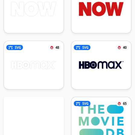
SVG
48
SVG
40
SVG
65