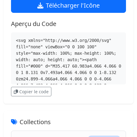
Télécharger l'Icône
Aperçu du Code
<svg xmlns="http://www.w3.org/2000/svg" 
fill="none" viewBox="0 0 100 100" 
style="max-width: 100%; max-height: 100%; 
width: auto; height: auto;"><path 
fill="#000" d="M35.417 60.983a4.066 4.066 0 
0 1 8.131 0v7.493a4.066 4.066 0 0 1-8.132 
0zm24.899-4.066a4.066 4.066 0 0 0-4.066 
4.066v7.493a4.066 4.066 0 0 0 8.132 0v-
Copier le code
7.493a4.066 4.066 0 0 0-4.066-4.066">
</path><path fill="#000" fill-
rule="evenodd" d="M100 68.332V57.126a6.86 
6.86 0 0 0-1.344-4.082l-3.044-4.125c-1.629-
2.22-4.042-2.793-6.63-2.793C88.005 35 
Collections
85.693 27.063 80.187 21.25 69.688 10.125 
55.75 9 50 9s-19.687 1.125-30.187 
12.25C14.3 27.063 11.993 35 11.019 46.126c-