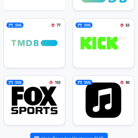
SVG
77
SVG
63
SVG
103
SVG
80