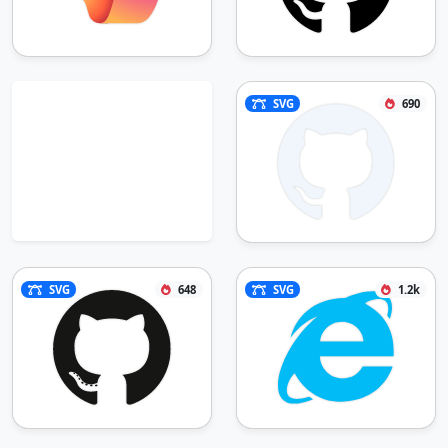
SVG
690
SVG
648
SVG
1.2k