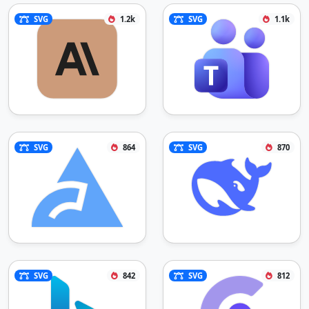
SVG
1.2k
SVG
1.1k
SVG
864
SVG
870
SVG
842
SVG
812