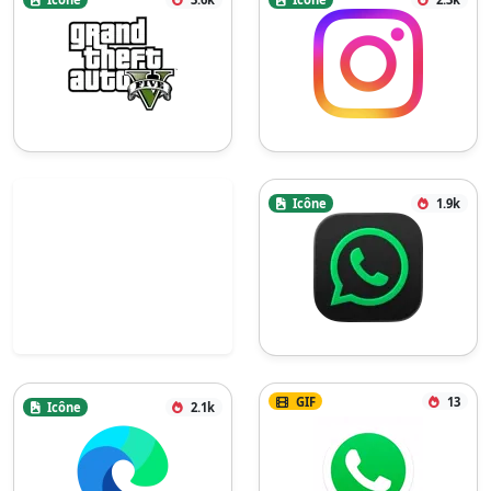
Icône
1.9k
GIF
13
Icône
2.1k