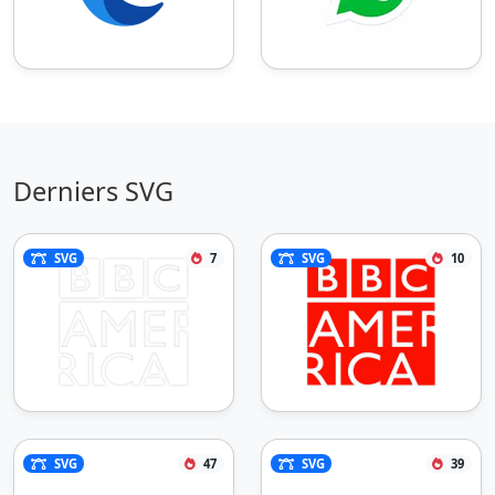
Derniers SVG
SVG
7
SVG
10
SVG
47
SVG
39