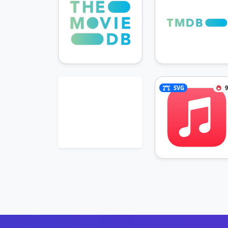
SVG
9