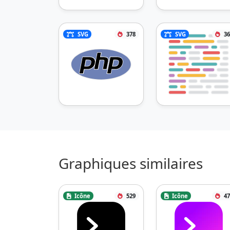
SVG
378
SVG
36
Graphiques similaires
Icône
529
Icône
47