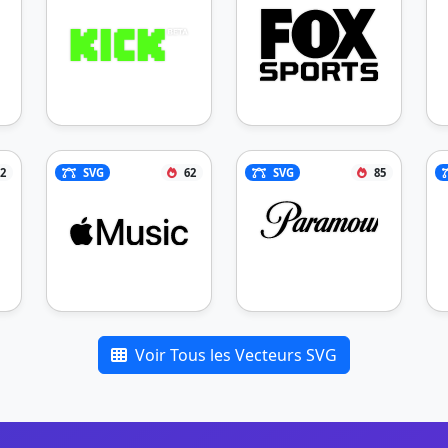
2
SVG
62
SVG
85
Voir Tous les Vecteurs SVG