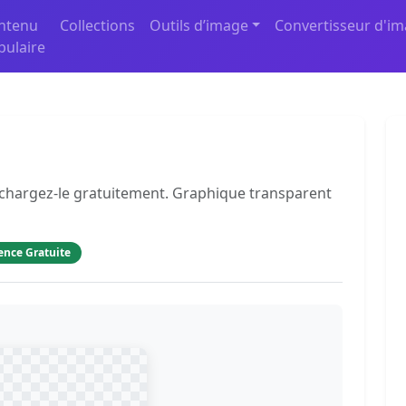
ntenu
Collections
Outils d’image
Convertisseur d'i
pulaire
léchargez-le gratuitement. Graphique transparent
ence Gratuite