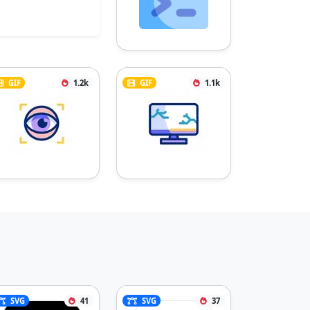
GIF
1.2k
GIF
1.1k
SVG
41
SVG
37