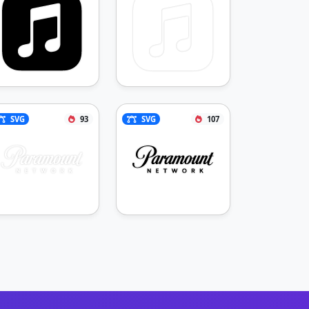
SVG
93
SVG
107