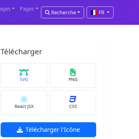
mages
Pages
Recherche
FR
Télécharger
SVG
PNG
React JSX
CSS
Télécharger l'Icône