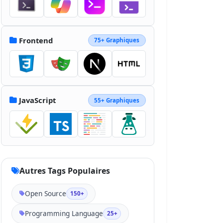
3.96 5.778 5.707l2.35 1.006c7.983 
3.424 12.491 6.914 12.491 14.762 0 
8.46-6.646 13.095-15.571 13.095-
8.727 0-14.365-4.159-17.124-
Frontend
75+ Graphiques
9.61zm-33.196.814c1.477 2.62 2.82 
4.834 6.048 4.834 3.087 0 5.035-
1.208 5.035-
5.905V45.916h9.397v32.08c0 9.73-
5.705 14.159-14.032 14.159-7.524 
JavaScript
55+ Graphiques
0-11.881-3.894-14.097-8.584z">
</path></svg>
Autres Tags Populaires
Open Source
150+
Programming Language
25+