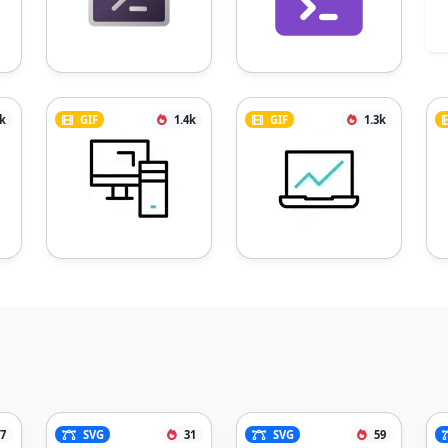
9k
GIF
1.4k
GIF
1.3k
7
SVG
31
SVG
59