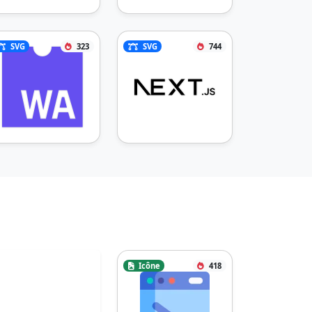
SVG
323
SVG
744
Icône
418