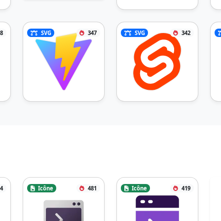
8
SVG
347
SVG
342
4
Icône
481
Icône
419