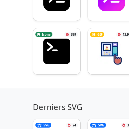
Icône
399
GIF
13.
Derniers SVG
SVG
24
SVG
3