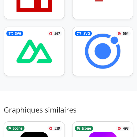
SVG
567
SVG
564
Graphiques similaires
Icône
539
Icône
498