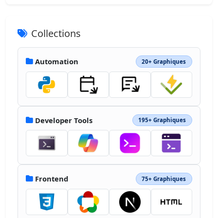
1.853-1.392 3.51c2.361-1.787 2.59-4.708 
2.59-4.708m10.015 28.118c-16.837 4.535-
25.744-14.977-28.441-25.105-1.246-4.674-
Collections
1.79-8.215-1.935-10.5a4 4 0 0 1 
.008-.62c-.873.053-1.291.507-1.206 
1.819.145 2.283.689 5.823 1.935 10.5C11.64 
Automation
20+ Graphiques
57.443 20.55 76.955 37.387 72.42c3.665-.987 
6.418-2.786 8.485-5.081-1.905 1.72-4.29 
3.075-7.287 3.884m3.164-
40.06v1.2h6.604c-.135-.425-.272-.807-.407-
1.2z"></path><path fill="#2D4552" d="M49.83 
41.032c2.97.844 4.54 2.926 5.37 
Developer Tools
195+ Graphiques
4.769l3.312.94s-.452-6.449-6.286-8.106c-
5.457-1.55-8.815 3.032-9.224 3.625 1.588-
1.13 3.906-2.057 6.827-1.228m26.36 4.799c-
5.463-1.558-8.82 3.034-9.222 3.62 1.588-
1.13 3.905-2.057 6.825-1.224 2.965.845 
Frontend
75+ Graphiques
4.535 2.924 5.368 4.768l3.316.944s-.46-
6.45-6.288-8.108M72.9 62.835l-27.548-
7.701s.298 1.512 1.442 3.47l23.194 
6.484c1.91-1.105 2.911-2.253 2.911-