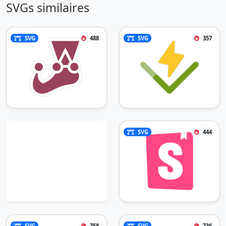
SVGs similaires
SVG
488
SVG
357
SVG
444
SVG
758
SVG
736