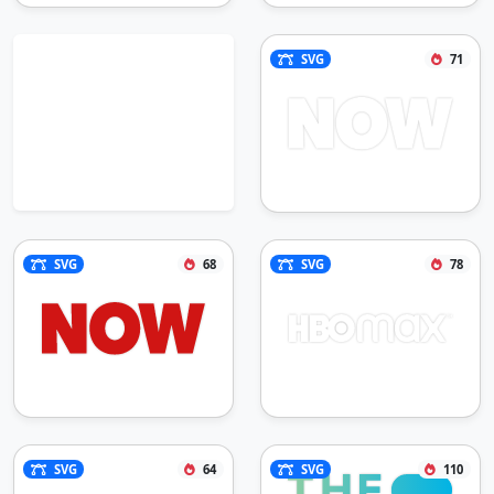
SVG
71
SVG
68
SVG
78
SVG
64
SVG
110