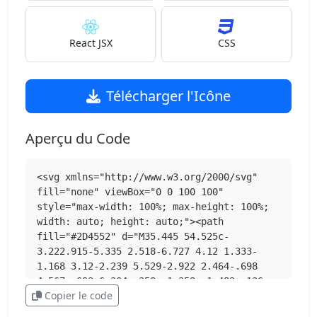
React JSX
CSS
Télécharger l'Icône
Aperçu du Code
<svg xmlns="http://www.w3.org/2000/svg" 
fill="none" viewBox="0 0 100 100" 
style="max-width: 100%; max-height: 100%; 
width: auto; height: auto;"><path 
fill="#2D4552" d="M35.445 54.525c-
3.222.915-5.335 2.518-6.727 4.12 1.333-
1.168 3.12-2.239 5.529-2.922 2.464-.698 
4.567-.693 6.304-.358v-1.358c-1.482-.136-
Copier le code
3.18-.028-5.106.518m-6.875-11.42-11.964 
3.152s.218.308.622.72l10.144-2.674s-.144 