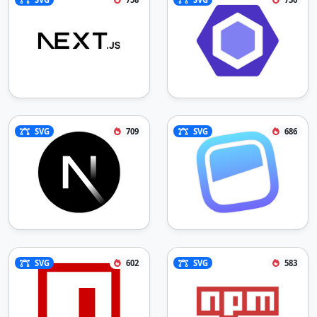
SVG
709
SVG
686
SVG
602
SVG
583