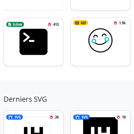
GIF
1.5k
Icône
413
Derniers SVG
SVG
26
SVG
18