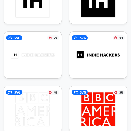
SVG
27
SVG
53
SVG
49
SVG
56