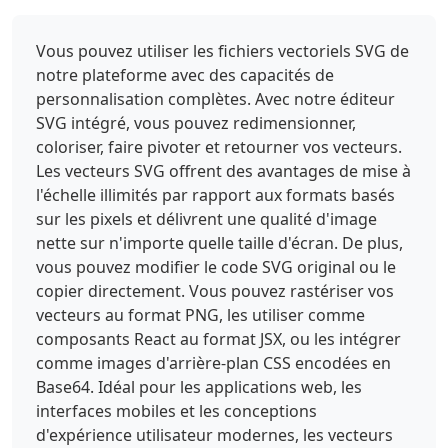
fill="#FF6C37" d="M76.614 33.65a.62.62 0 0 
1-.5-.209l-5.668-5.667a.668.668 0 0 1 0-
Vous pouvez utiliser les fichiers vectoriels SVG de
1.042l7.083-6.958a.75.75 0 0 1 1.25 0 8.75 
notre plateforme avec des capacités de
8.75 0 0 1 0 12.5c-.49.52-1.052.97-1.667 
1.333a.67.67 0 0 1-.5.042zm-4.583-6.416 
personnalisation complètes. Avec notre éditeur
4.707 4.708q.486-.341.918-.75a7.38 7.38 0 0 
SVG intégré, vous pouvez redimensionner,
0 2.167-5.208 7.16 7.16 0 0 0-1.792-4.75z">
coloriser, faire pivoter et retourner vos vecteurs.
</path><path fill="#fff" d="M67.739 
Les vecteurs SVG offrent des avantages de mise à
32.734a3.044 3.044 0 0 0-4.168 0l-18.873 
l'échelle illimités par rapport aux formats basés
18.83 3.125 3.168 19.958-17.5a3.09 3.09 0 0 
sur les pixels et délivrent une qualité d'image
0-.042-4.5z"></path><path fill="#FF6C37" 
nette sur n'importe quelle taille d'écran. De plus,
d="M47.656 55.483a.75.75 0 0 1-.5-.207l-
3.167-3.168a.75.75 0 0 1 0-1.042l18.875-
vous pouvez modifier le code SVG original ou le
18.792a3.834 3.834 0 0 1 6.542 2.833 3.92 
copier directement. Vous pouvez rastériser vos
3.92 0 0 1-1.292 2.75l-19.958 17.5a.7.7 0 0 
vecteurs au format PNG, les utiliser comme
1-.5.125zm-2.208-3.918 2.083 2.125 19.583-
composants React au format JSX, ou les intégrer
17.042a2.3 2.3 0 0 0 .792-1.668 2.24 2.24 0 
comme images d'arrière-plan CSS encodées en
0 0-.708-1.707 2.333 2.333 0 0 0-3.292 0z">
Base64. Idéal pour les applications web, les
</path><path fill="#fff" d="M30.073 
interfaces mobiles et les conceptions
73.024a.42.42 0 0 0 0 .5l.833 3.625a1.07 
1.07 0 0 1-.519 1.094 1.02 1.02 0 0 1-
d'expérience utilisateur modernes, les vecteurs