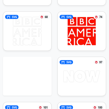
SVG
68
SVG
74
SVG
97
SVG
101
SVG
100