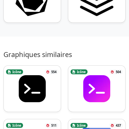
Graphiques similaires
Icône
554
Icône
504
Icône
511
Icône
437