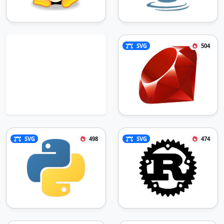
1-.417.333zM19.739 77.44l8.333.542-4.583-
4.292z"></path><path fill="#fff" d="m48.03 
55.193-8.416 1.292 4.875-4.833z"></path>
<path fill="#FF6C37" d="M39.614 
SVG
504
57.274a.71.71 0 0 1-.667-.417.7.7 0 0 1 
0-.833l4.832-4.875a.79.79 0 0 1 1.083 
0l3.544 3.54a.7.7 0 0 1 0 .75.73.73 0 0 
1-.583.543l-8.333 1.292zm4.875-4.542L41.78 
55.44l4.667-.708z"></path><path fill="#fff" 
d="m48.03 55.19-5.874.75a.75.75 0 0 1-.708-
1.25l3.042-3.042z"></path><path 
fill="#FF6C37" d="M41.989 56.734a1.54 1.54 
0 0 1-1.333-.793 1.5 1.5 0 0 1 .25-
SVG
498
SVG
474
1.792l3.042-3.042a.79.79 0 0 1 1.083 
0l3.542 3.542a.75.75 0 0 1-.458 1.292l-
5.832.75zm0-1.543 4.417-.542-1.958-1.958-
2.5 2.5zm36.25-30.124a.625.625 0 0 
0-.793-.25.58.58 0 0 0-.29.343.6.6 0 0 0 
.04.449c.293.614.211 1.34-.207 1.875a.53.53 
0 0 0-.157.395.6.6 0 0 0 .157.395.45.45 0 0 
0 .332 0 .55.55 0 0 0 .543-.167 2.88 2.88 0 