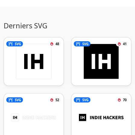
Derniers SVG
SVG
48
SVG
41
SVG
52
SVG
70