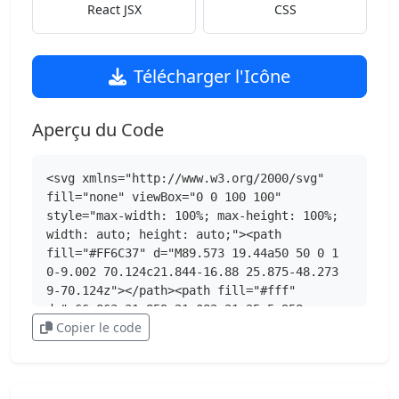
React JSX
CSS
Télécharger l'Icône
Aperçu du Code
<svg xmlns="http://www.w3.org/2000/svg" 
fill="none" viewBox="0 0 100 100" 
style="max-width: 100%; max-height: 100%; 
width: auto; height: auto;"><path 
fill="#FF6C37" d="M89.573 19.44a50 50 0 1 
0-9.002 70.124c21.844-16.88 25.875-48.273 
9-70.124z"></path><path fill="#fff" 
d="m66.863 31.859-21.082 21.25-5.958-
Copier le code
6.125c20.75-20.75 22.833-18.875 27.042-
15.125z"></path><path fill="#FF6C37" 
d="M45.781 53.69a.75.75 0 0 1-.5-.208l-6-
6a.75.75 0 0 1 0-1.042c20.458-20.458 23.25-