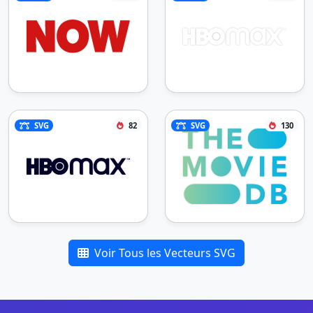
SVG
82
SVG
130
Voir Tous les Vecteurs SVG