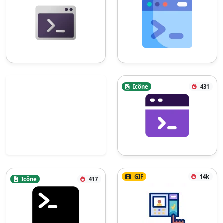
Icône
431
GIF
14k
Icône
417