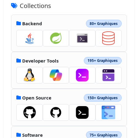
19.5 28.083-15.125a.67.67 0 0 1 
Collections
.25.542.59.59 0 0 1-.208.542L46.323 
53.483a.8.8 0 0 1-.542.208zm-4.917-6.708 
4.917 4.917 20-20a4.5 4.5 0 0 0-5.917-1c-
Backend
80+ Graphiques
3.625 1.625-9.458 6.583-19 16.083"></path>
<path fill="#fff" d="m51.823 58.983-5.75-
5.875 21.083-20.834c5.667 5.542-2.75 
14.792-15.333 26.708z"></path><path 
fill="#FF6C37" d="M51.823 59.733a.9.9 0 0 
1-.5-.207l-5.875-5.75a.88.88 0 0 1 
Developer Tools
195+ Graphiques
0-.668.8.8 0 0 1 0-.542l21.083-
21.082a.79.79 0 0 1 1.083 0 6.46 6.46 0 0 1 
2.082 4.957c0 5.625-6.417 12.708-17.332 
23.042a.88.88 0 0 1-.542.25zm-4.667-6.625 
4.708 4.707c8.333-7.875 16.292-16 16.332-
Open Source
150+ Graphiques
21.5a4.75 4.75 0 0 0-1.082-3.208z"></path>
<path fill="#fff" d="m39.989 47.108 4.167 
4.168a.25.25 0 0 1 0 .375l-8.792 
1.875a.833.833 0 0 1-.75-1.418l5.125-
5.082s.167 0 .25.082"></path><path 
fill="#FF6C37" d="M35.156 54.358a1.63 1.63 
Software
75+ Graphiques
0 0 1-1.375-.792 1.585 1.585 0 0 1 .292-