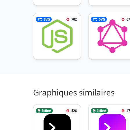
SVG
702
SVG
67
Graphiques similaires
Icône
526
Icône
47