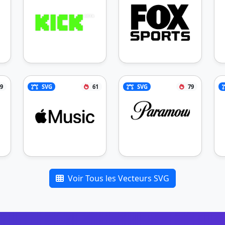
9
SVG
61
SVG
79
Voir Tous les Vecteurs SVG