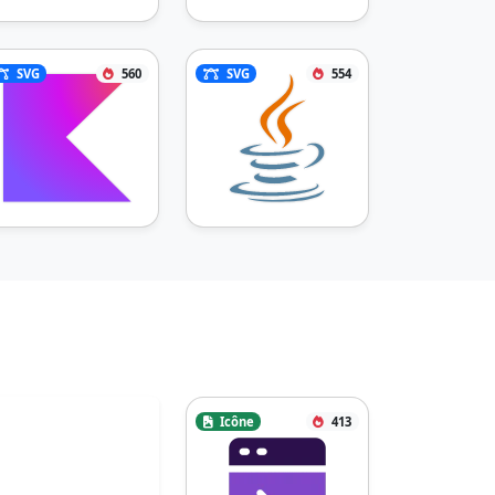
SVG
560
SVG
554
Icône
413