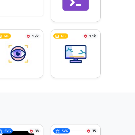
GIF
1.2k
GIF
1.1k
SVG
38
SVG
35