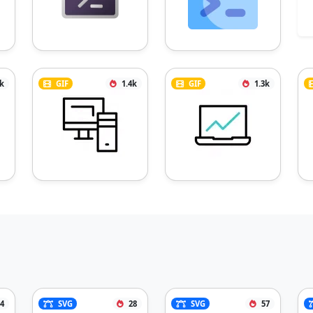
9k
GIF
1.4k
GIF
1.3k
4
SVG
28
SVG
57