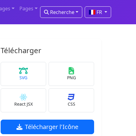
mages
Pages
Recherche
FR
Télécharger
SVG
PNG
React JSX
CSS
Télécharger l'Icône