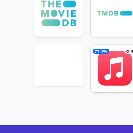
SVG
8