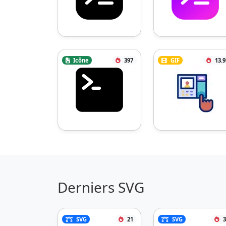
Icône
397
GIF
13.
Derniers SVG
SVG
21
SVG
3