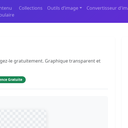
ntenu
Collections
Outils d’image
Convertisseur d'i
pulaire
rgez-le gratuitement. Graphique transparent et
ence Gratuite