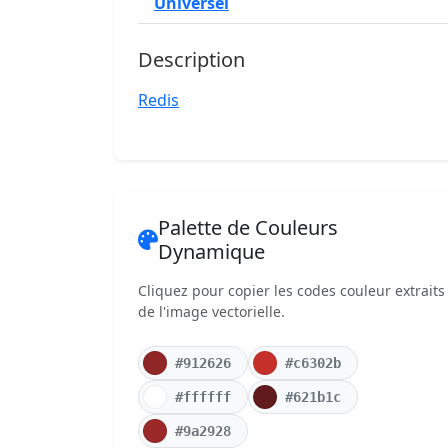
Universel
Description
Redis
Palette de Couleurs
Dynamique
Cliquez pour copier les codes couleur extraits
de l'image vectorielle.
#912626
#c6302b
#ffffff
#621b1c
#9a2928