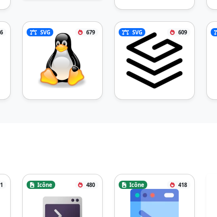
6
SVG
679
SVG
609
1
Icône
480
Icône
418