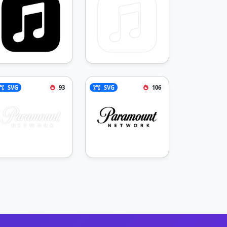
SVG
93
SVG
106