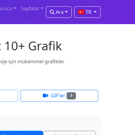
ürücü
Sayfalar
Ara
TR
 10+ Grafik
proje için mükemmel grafikler.
GIF'ler
7