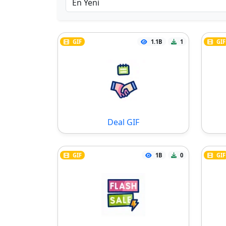
GIF
1.1B
1
GIF
Deal GIF
GIF
1B
0
GIF