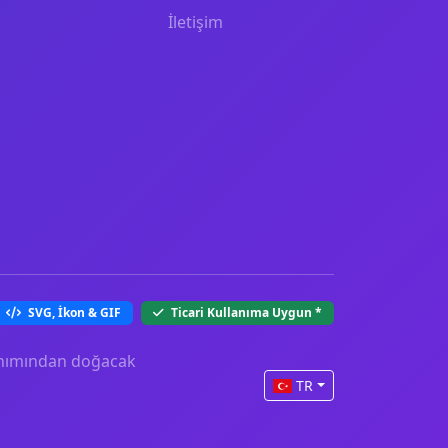
İletişim
SVG, İkon & GIF
Ticari Kullanıma Uygun
*
llanımından doğacak
TR