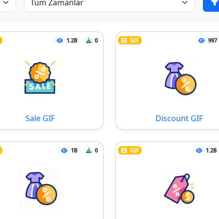
1.2B
0
GIF
997
Sale GIF
Discount GIF
1B
0
GIF
1.2B