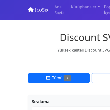
Ana
Kütüphaneler
Po
IcoSix
Sayfa
İçe
Discount S
Yüksek kaliteli Discount SVG 
Tümü
7
Sıralama