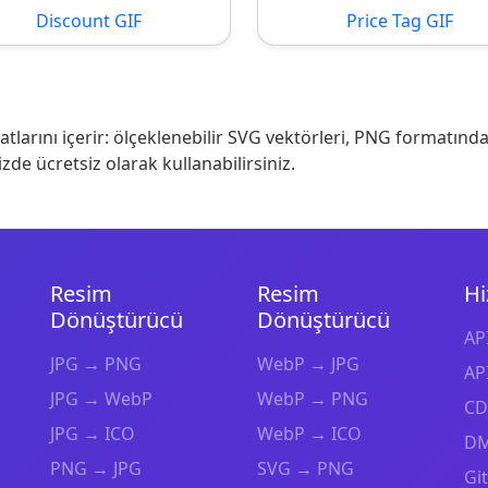
Discount GIF
Price Tag GIF
larını içerir: ölçeklenebilir SVG vektörleri, PNG formatında
izde ücretsiz olarak kullanabilirsiniz.
Resim
Resim
Hi
Dönüştürücü
Dönüştürücü
API
JPG → PNG
WebP → JPG
API
JPG → WebP
WebP → PNG
CD
JPG → ICO
WebP → ICO
DM
PNG → JPG
SVG → PNG
Gi