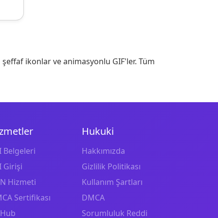
 şeffaf ikonlar ve animasyonlu GIF'ler. Tüm
zmetler
Hukuki
 Belgeleri
Hakkımızda
 Girişi
Gizlilik Politikası
N Hizmeti
Kullanım Şartları
CA Sertifikası
DMCA
tHub
Sorumluluk Reddi