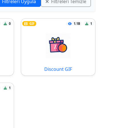
Filtreleri Uygula
Filtreleri Temizle
0
GIF
1.1B
1
Discount GIF
1