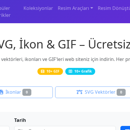
püler
Koleksiyonlar
Resim Araçları
Resim Dönüşt
rikler
VG, İkon & GIF – Ücretsiz
vektörleri, ikonları ve GIF'leri web siteniz için indirin. Her 
10+ GIF
10+ Grafik
İkonlar
SVG Vektörler
0
0
Tarih