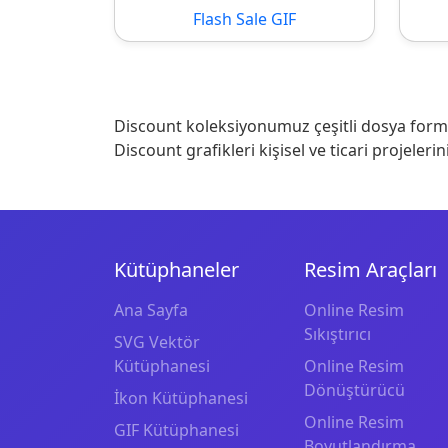
Flash Sale GIF
Discount koleksiyonumuz çeşitli dosya format
Discount grafikleri kişisel ve ticari projelerin
Kütüphaneler
Resim Araçları
Ana Sayfa
Online Resim
Sıkıştırıcı
SVG Vektör
Kütüphanesi
Online Resim
Dönüştürücü
İkon Kütüphanesi
Online Resim
GIF Kütüphanesi
Boyutlandırma