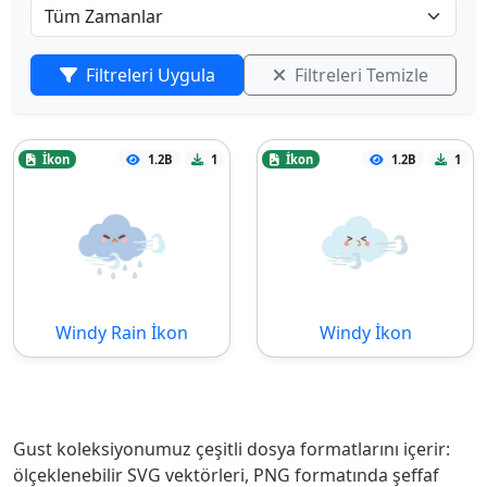
Filtreleri Uygula
Filtreleri Temizle
İkon
1.2B
1
İkon
1.2B
1
Windy Rain İkon
Windy İkon
Gust koleksiyonumuz çeşitli dosya formatlarını içerir:
ölçeklenebilir SVG vektörleri, PNG formatında şeffaf