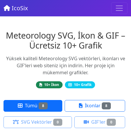
IcoSix
Meteorology SVG, İkon & GIF –
Ücretsiz 10+ Grafik
Yüksek kaliteli Meteorology SVG vektörleri, ikonları ve
GIF'leri web siteniz için indirin. Her proje için
mükemmel grafikler.
10+ İkon
10+ Grafik
Tümü
İkonlar
8
8
SVG Vektörler
GIF'ler
0
0