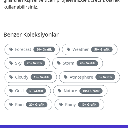
grafikleri kişisel ve ticari projelerinizde ücretsiz olarak
kullanabilirsiniz.
Benzer Koleksiyonlar
Forecast
Weather
30+ Grafik
50+ Grafik
Sky
Storm
20+ Grafik
20+ Grafik
Cloudy
Atmosphere
15+ Grafik
5+ Grafik
Gust
Nature
5+ Grafik
105+ Grafik
Rain
Rainy
20+ Grafik
10+ Grafik