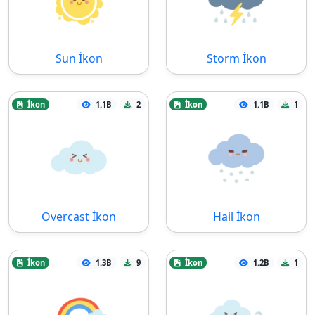
Sun İkon
Storm İkon
İkon
1.1B
2
İkon
1.1B
1
Overcast İkon
Hail İkon
İkon
1.3B
9
İkon
1.2B
1