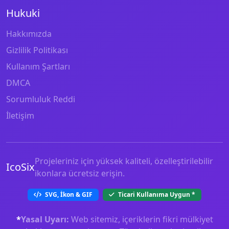
Hukuki
Hakkımızda
Gizlilik Politikası
Kullanım Şartları
DMCA
Sorumluluk Reddi
İletişim
Projeleriniz için yüksek kaliteli, özelleştirilebilir
IcoSix
ikonlara ücretsiz erişin.
SVG, İkon & GIF
Ticari Kullanıma Uygun
*
*
Yasal Uyarı:
Web sitemiz, içeriklerin fikri mülkiyet