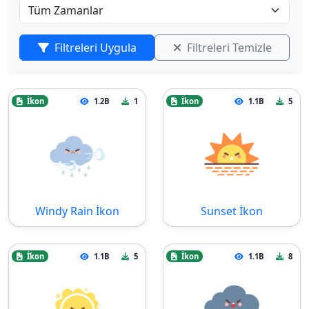
Filtreleri Uygula
Filtreleri Temizle
İkon
1.2B
1
İkon
1.1B
5
Windy Rain İkon
Sunset İkon
İkon
1.1B
5
İkon
1.1B
8