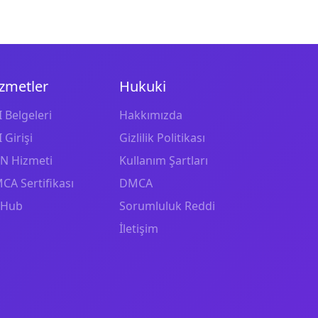
zmetler
Hukuki
 Belgeleri
Hakkımızda
 Girişi
Gizlilik Politikası
N Hizmeti
Kullanım Şartları
CA Sertifikası
DMCA
tHub
Sorumluluk Reddi
İletişim