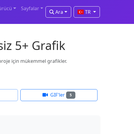
ürücü
Sayfalar
Ara
TR
iz 5+ Grafik
 proje için mükemmel grafikler.
GIF'ler
5