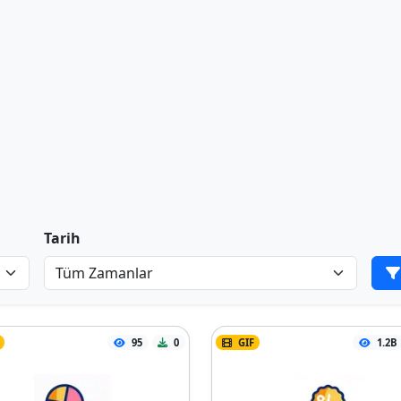
Tarih
95
0
GIF
1.2B