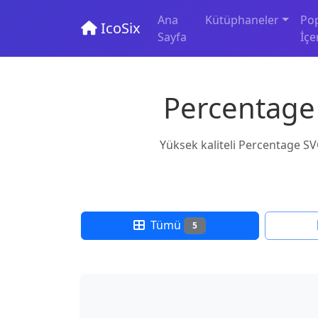
Ana
Kütüphaneler
Po
IcoSix
Sayfa
İçe
Percentage 
Yüksek kaliteli Percentage SVG
Tümü
5