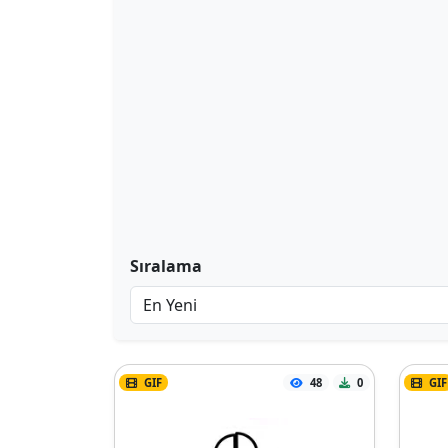
Sıralama
GIF
48
0
GIF