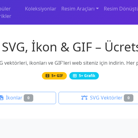
püler
Koleksiyonlar
Resim Araçları
Resim Dönüşt
rikler
SVG, İkon & GIF – Ücrets
 vektörleri, ikonları ve GIF'leri web siteniz için indirin. Her
5+ GIF
5+ Grafik
İkonlar
SVG Vektörler
0
0