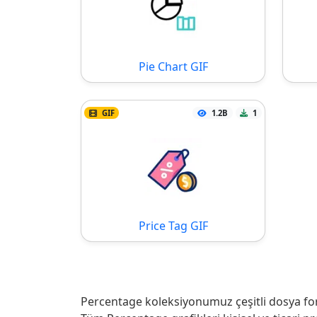
Pie Chart GIF
GIF
1.2B
1
Price Tag GIF
Percentage koleksiyonumuz çeşitli dosya form