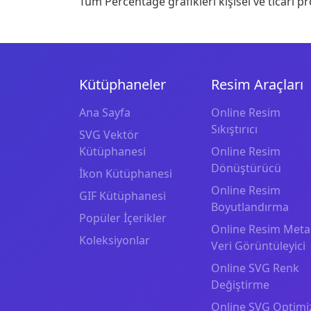
Tüm Percentage grafikleri kişisel ve ticari pr
Kütüphaneler
Resim Araçları
Ana Sayfa
Online Resim
Sıkıştırıcı
SVG Vektör
Kütüphanesi
Online Resim
Dönüştürücü
İkon Kütüphanesi
Online Resim
GIF Kütüphanesi
Boyutlandırma
Popüler İçerikler
Online Resim Meta
Koleksiyonlar
Veri Görüntüleyici
Online SVG Renk
Değiştirme
Online SVG Optimi