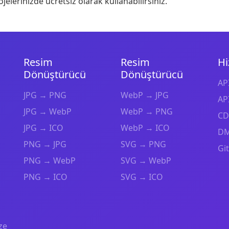
ojelerinizde ücretsiz olarak kullanabilirsiniz.
Resim
Resim
Hi
Dönüştürücü
Dönüştürücü
API
JPG → PNG
WebP → JPG
API
JPG → WebP
WebP → PNG
CD
JPG → ICO
WebP → ICO
DM
PNG → JPG
SVG → PNG
Gi
PNG → WebP
SVG → WebP
PNG → ICO
SVG → ICO
ze