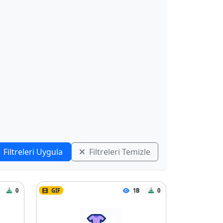
Filtreleri Uygula
Filtreleri Temizle
0
GIF
1B
0