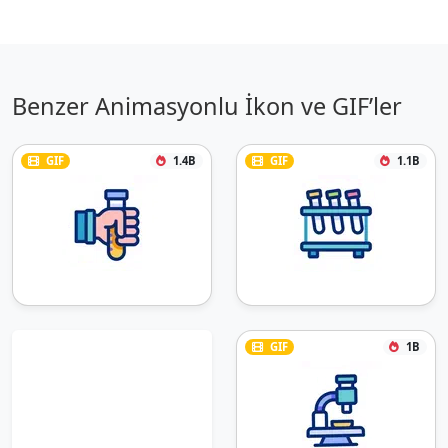
Benzer Animasyonlu İkon ve GIF’ler
GIF
1.4B
GIF
1.1B
GIF
1B