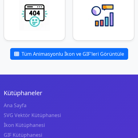
Tüm Animasyonlu İkon ve GIF'leri Görüntüle
Kütüphaneler
Ana Sayfa
SVG Vektör Kütüphanesi
İkon Kütüphanesi
GIF Kütüphanesi