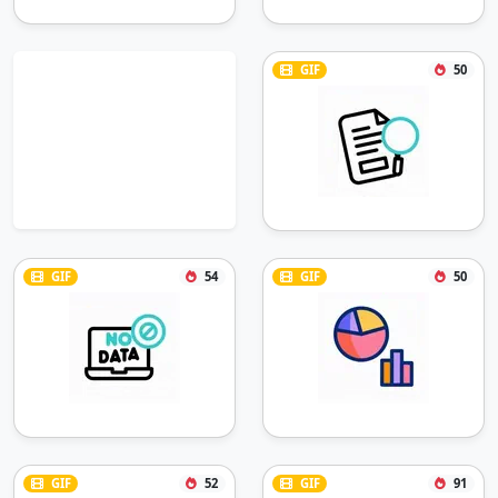
GIF
50
GIF
54
GIF
50
GIF
52
GIF
91