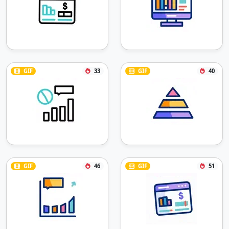
GIF
33
GIF
40
GIF
46
GIF
51