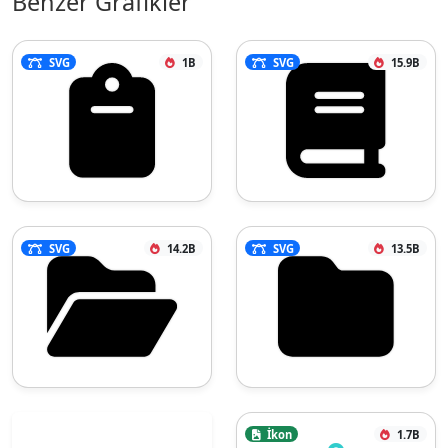
Benzer Grafikler
SVG
1B
SVG
15.9B
SVG
14.2B
SVG
13.5B
İkon
1.7B