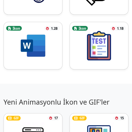
İkon
1.2B
İkon
1.1B
Yeni Animasyonlu İkon ve GIF'ler
GIF
17
GIF
15