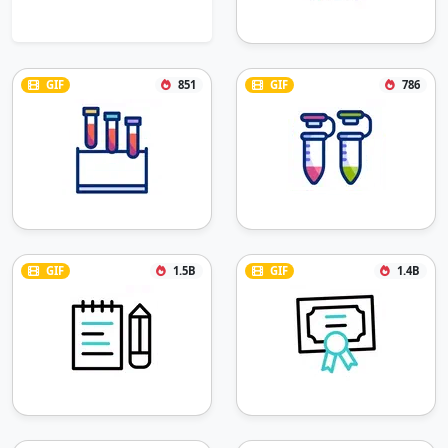
GIF
851
GIF
786
GIF
1.5B
GIF
1.4B