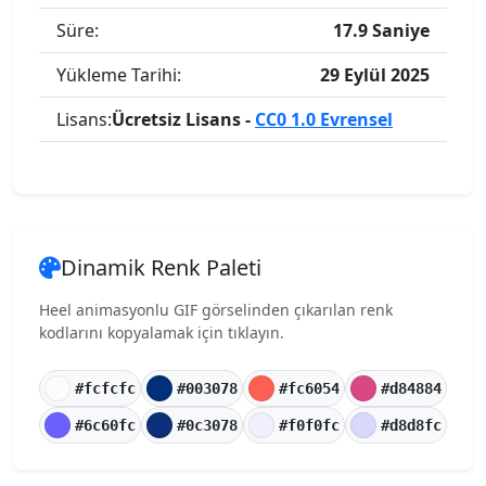
Süre:
17.9 Saniye
Yükleme Tarihi:
29 Eylül 2025
Lisans:
Ücretsiz Lisans -
CC0 1.0 Evrensel
Dinamik Renk Paleti
Heel animasyonlu GIF görselinden çıkarılan renk
kodlarını kopyalamak için tıklayın.
#fcfcfc
#003078
#fc6054
#d84884
#6c60fc
#0c3078
#f0f0fc
#d8d8fc