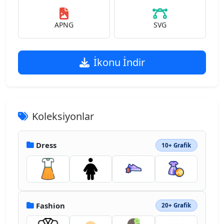
APNG
SVG
İkonu İndir
Koleksiyonlar
Dress
10+ Grafik
Fashion
20+ Grafik