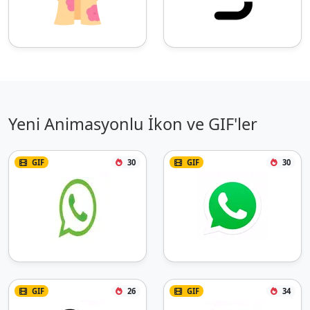
Yeni Animasyonlu İkon ve GIF'ler
GIF
30
GIF
30
GIF
26
GIF
34