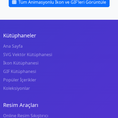
Tüm Animasyonlu İkon ve GIF'leri Görüntüle
Kütüphaneler
Ana Sayfa
SVG Vektör Kütüphanesi
İkon Kütüphanesi
GIF Kütüphanesi
Popüler İçerikler
Koleksiyonlar
Resim Araçları
Online Resim Sıkıştırıcı