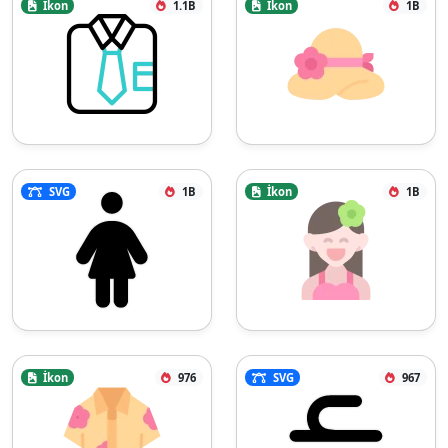
İkon
1.1B
İkon
1B
SVG
1B
İkon
1B
İkon
976
SVG
967