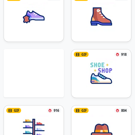
GIF
918
GIF
916
GIF
804