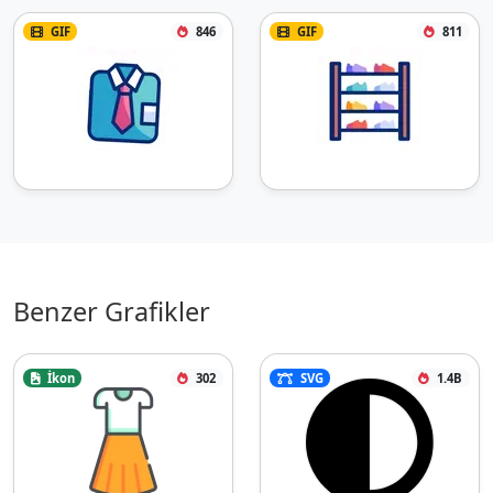
GIF
846
GIF
811
Benzer Grafikler
İkon
302
SVG
1.4B