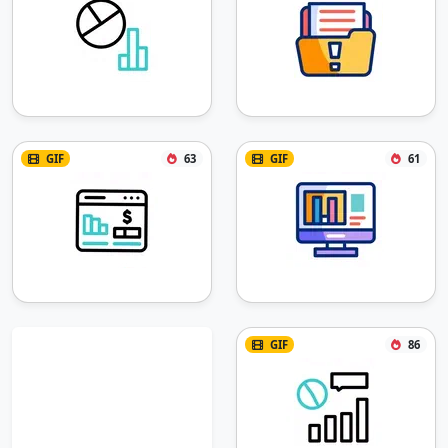
GIF
63
GIF
61
GIF
86