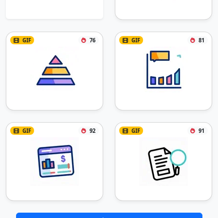
GIF
76
GIF
81
GIF
92
GIF
91