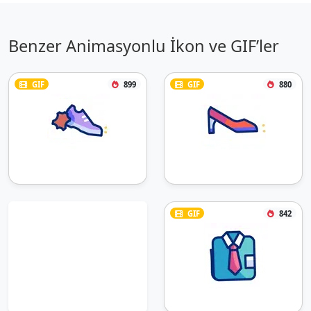
Benzer Animasyonlu İkon ve GIF’ler
GIF
899
GIF
880
GIF
842