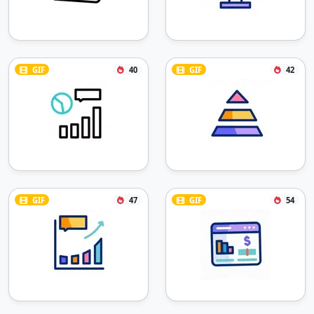
GIF
40
GIF
42
GIF
47
GIF
54