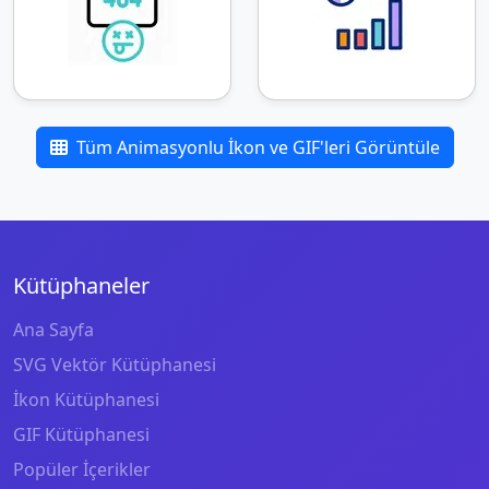
Tüm Animasyonlu İkon ve GIF'leri Görüntüle
Kütüphaneler
Ana Sayfa
SVG Vektör Kütüphanesi
İkon Kütüphanesi
GIF Kütüphanesi
Popüler İçerikler