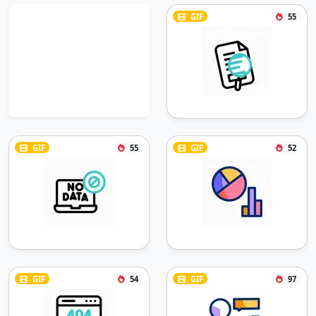
GIF
55
GIF
55
GIF
52
GIF
54
GIF
97