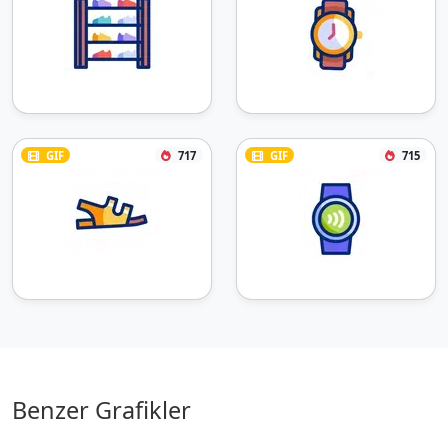
GIF
717
GIF
715
Benzer Grafikler