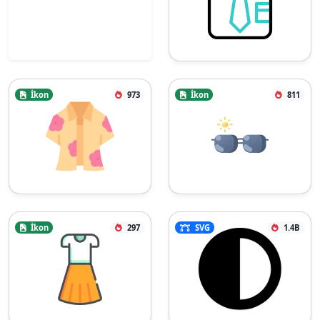
İkon
973
İkon
811
İkon
297
SVG
1.4B