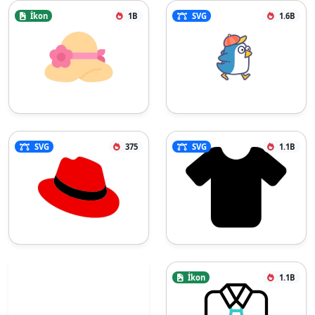
İkon
1B
SVG
1.6B
SVG
375
SVG
1.1B
İkon
1.1B