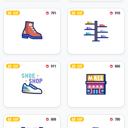
GIF
791
GIF
910
GIF
911
GIF
866
GIF
808
GIF
780