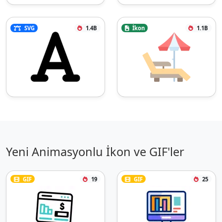
SVG
1.4B
İkon
1.1B
Yeni Animasyonlu İkon ve GIF'ler
GIF
19
GIF
25