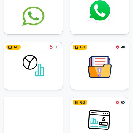
GIF
30
GIF
40
GIF
65