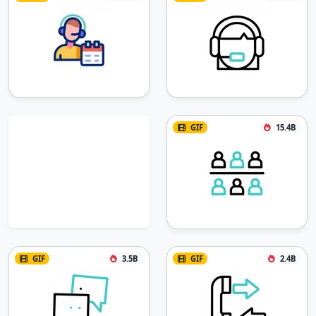
GIF
15.4B
GIF
3.5B
GIF
2.4B