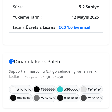
Süre:
5.2 Saniye
Yükleme Tarihi:
12 Mayıs 2025
Lisans:
Ücretsiz Lisans -
CC0 1.0 Evrensel
Dinamik Renk Paleti
Support animasyonlu GIF görselinden çıkarılan renk
kodlarını kopyalamak için tıklayın.
#fcfcfc
#000000
#30cccc
#e4e4e4
#0c0c0c
#787878
#181818
#484848