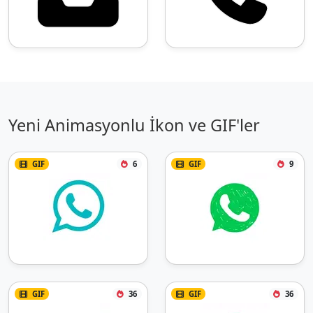
Yeni Animasyonlu İkon ve GIF'ler
GIF
6
GIF
9
GIF
36
GIF
36