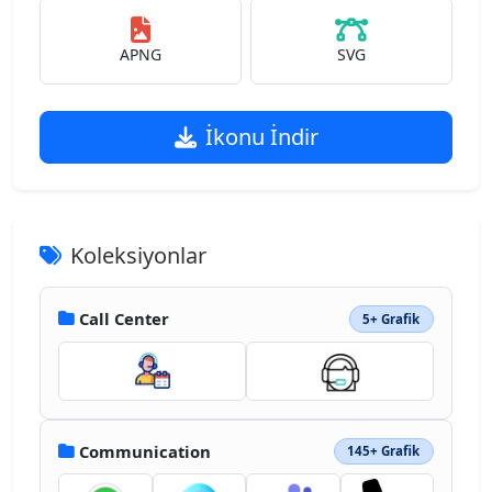
APNG
SVG
İkonu İndir
Koleksiyonlar
Call Center
5+ Grafik
Communication
145+ Grafik