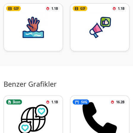
GIF
1.1B
GIF
1.1B
Benzer Grafikler
İkon
1.1B
SVG
16.2B