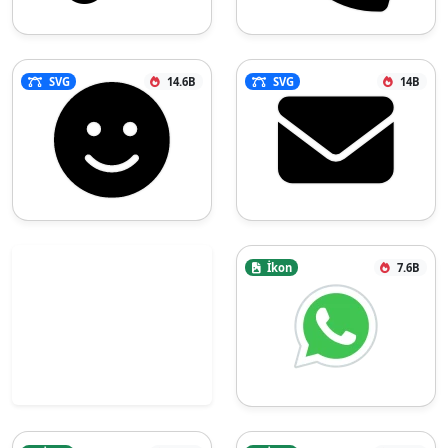
SVG
14.6B
SVG
14B
İkon
7.6B