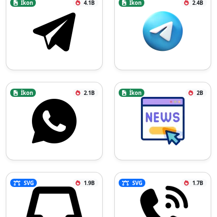
İkon
4.1B
İkon
2.4B
İkon
2.1B
İkon
2B
SVG
1.9B
SVG
1.7B