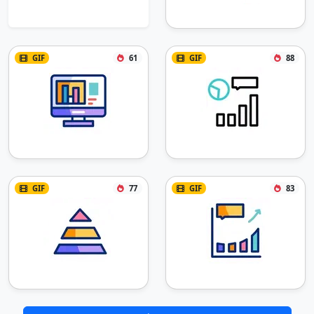
GIF
61
GIF
88
GIF
77
GIF
83