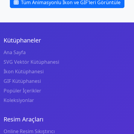
Tüm Animasyonlu İkon ve GIF'leri Görüntüle
Kütüphaneler
Ana Sayfa
SVG Vektör Kütüphanesi
İkon Kütüphanesi
GIF Kütüphanesi
Popüler İçerikler
Koleksiyonlar
Resim Araçları
Online Resim Sıkıştırıcı