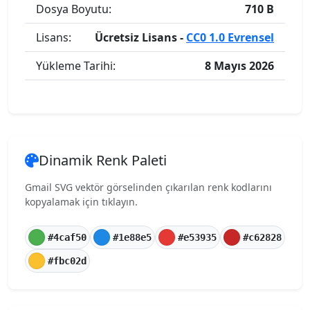
Dosya Boyutu:
710 B
Lisans:
Ücretsiz Lisans -
CC0 1.0 Evrensel
Yükleme Tarihi:
8 Mayıs 2026
Dinamik Renk Paleti
Gmail SVG vektör görselinden çıkarılan renk kodlarını
kopyalamak için tıklayın.
#4caf50
#1e88e5
#e53935
#c62828
#fbc02d