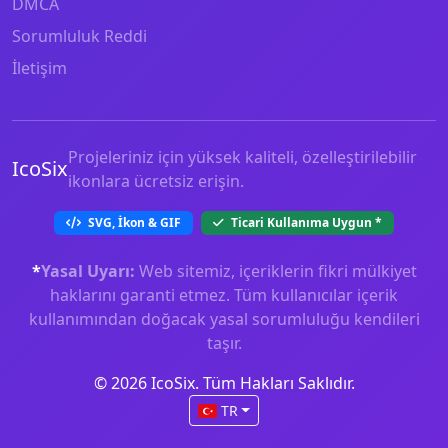
DMCA
Sorumluluk Reddi
İletişim
Projeleriniz için yüksek kaliteli, özelleştirilebilir
IcoSix
ikonlara ücretsiz erişin.
SVG, İkon & GIF
Ticari Kullanıma Uygun
*
*
Yasal Uyarı:
Web sitemiz, içeriklerin fikri mülkiyet
haklarını garanti etmez. Tüm kullanıcılar içerik
kullanımından doğacak yasal sorumluluğu kendileri
taşır.
© 2026 IcoSix. Tüm Hakları Saklıdır.
TR