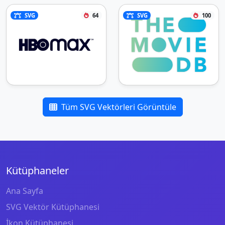
SVG
64
SVG
100
Tüm SVG Vektörleri Görüntüle
Kütüphaneler
Ana Sayfa
SVG Vektör Kütüphanesi
İkon Kütüphanesi