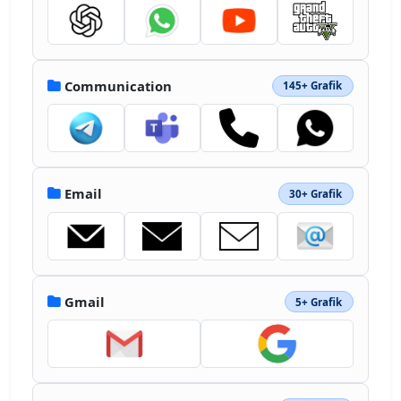
fill="#fbc02d" d="M99.719 22.215v9.25l-23.7 
17.773V19.613l7.407-5.547a10.16 10.16 0 0 1 
6.11-2.035c5.624 0 10.183 4.559 10.183 
10.184m0 0"></path></svg>
Communication
145+ Grafik
Email
30+ Grafik
Gmail
5+ Grafik