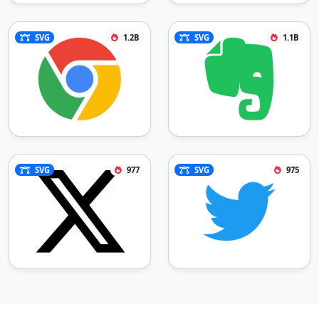
SVG
1.2B
SVG
1.1B
SVG
977
SVG
975