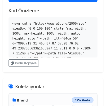
Kod Önizleme
<svg xmlns="http://www.w3.org/2000/svg" 
viewBox="0 0 100 100" style="max-width: 
100%; max-height: 100%; width: auto; 
height: auto;"><path fill="#4caf50" 
d="M99.719 31.465 87.87 37.98 76.02 
49.238v38.633h16.59a7.11 7.11 0 0 0 7.109-
7.11Zm0 0"></path><path fill="#1e88e5" 
d="m.18 31.465 8.566 4.05L23.88 
Kodu Kopyala
49.239v38.633H7.289a7.11 7.11 0 0 1-7.11-
7.11Zm0 0"></path><path fill="#e53935" 
d="M76.02 19.598 49.95 39.152 23.878 
19.598l-2.367 13.77 2.367 15.878 26.07 
19.555 26.07-19.555 2.372-15.879Zm0 0">
Koleksiyonlar
</path><path fill="#c62828" d="M.18 
22.215v9.25l23.699 17.773V19.613l-7.402-
5.547a10.17 10.17 0 0 0-6.11-2.035C4.738 
Brand
355+ Grafik
12.031.18 16.59.18 22.215m0 0"></path><path 