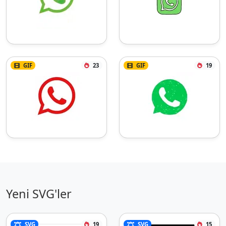
GIF
23
GIF
19
Yeni SVG'ler
SVG
19
SVG
15