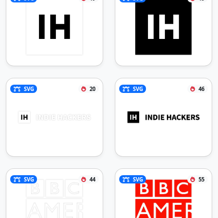
SVG
20
SVG
46
SVG
44
SVG
55