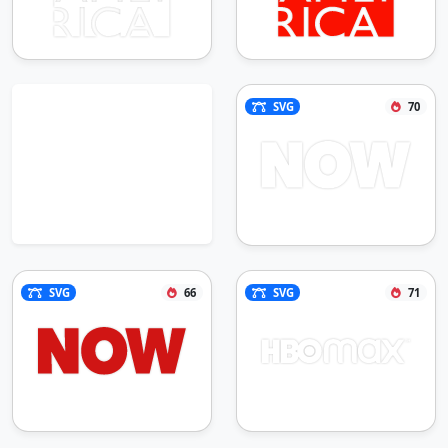
SVG
70
SVG
66
SVG
71