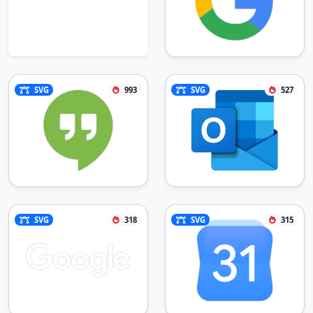
SVG
993
SVG
527
SVG
318
SVG
315