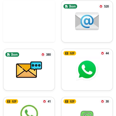
İkon
520
GIF
44
İkon
380
GIF
41
GIF
30