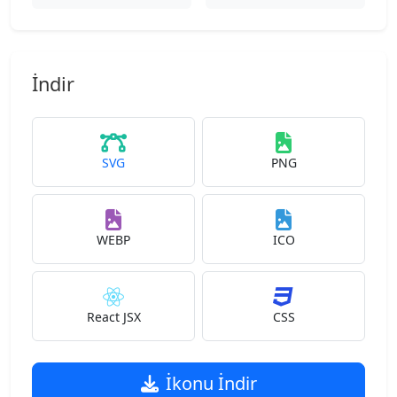
İndir
SVG
PNG
WEBP
ICO
React JSX
CSS
İkonu İndir