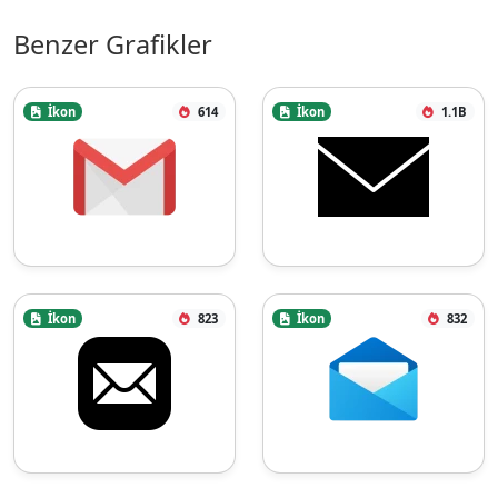
Benzer Grafikler
İkon
614
İkon
1.1B
İkon
823
İkon
832