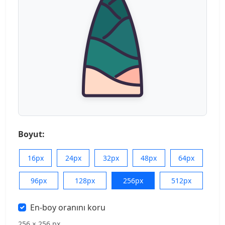
Boyut:
16px
24px
32px
48px
64px
96px
128px
256px
512px
En-boy oranını koru
256 × 256 px