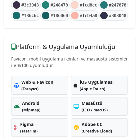
#3c3048
#248478
#fcd8cc
#247878
#186c6c
#186060
#fcb4a8
#303048
Platform & Uygulama Uyumluluğu
Favicon, mobil uygulama ikonları ve masaüstü sistemler
ile %100 uyumludur.
Web & Favicon
iOS Uygulaması
(Tarayıcı)
(Apple Touch)
Android
Masaüstü
(Mipmap)
(ICO / macOS)
Figma
Adobe CC
(Tasarım)
(Creative Cloud)