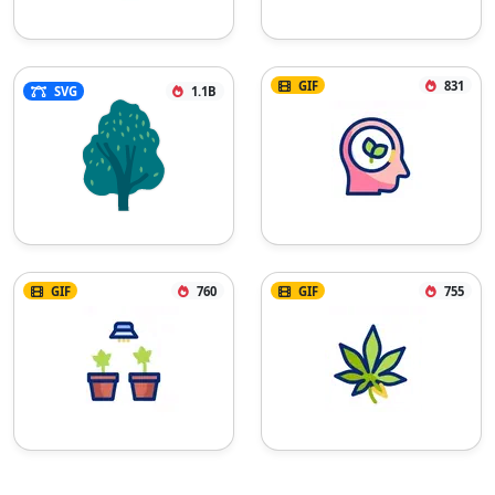
GIF
831
SVG
1.1B
GIF
760
GIF
755