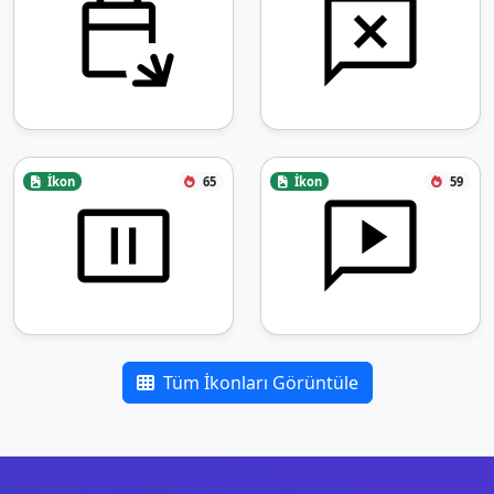
İkon
65
İkon
59
Tüm İkonları Görüntüle