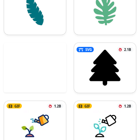
SVG
2.1B
GIF
1.2B
GIF
1.2B