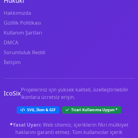
Hukuki
Hakkımızda
Gizlilik Politikası
Kullanım Şartları
DMCA
Sorumluluk Reddi
İletişim
Projeleriniz için yüksek kaliteli, özelleştirilebilir
IcoSix
ikonlara ücretsiz erişin.
SVG, İkon & GIF
Ticari Kullanıma Uygun
*
*
Yasal Uyarı:
Web sitemiz, içeriklerin fikri mülkiyet
haklarını garanti etmez. Tüm kullanıcılar içerik