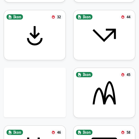
İkon
32
İkon
44
İkon
45
İkon
46
İkon
58