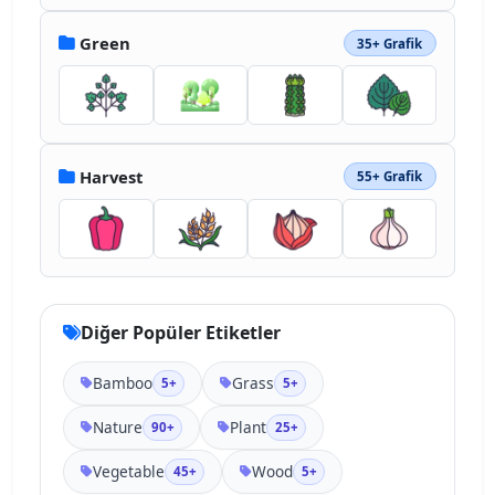
Green
35+ Grafik
Harvest
55+ Grafik
Diğer Popüler Etiketler
Bamboo
Grass
5+
5+
Nature
Plant
90+
25+
Vegetable
Wood
45+
5+