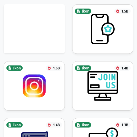
İkon
1.5B
İkon
1.6B
İkon
1.4B
İkon
1.4B
İkon
1.3B