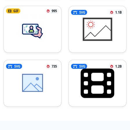
GIF
995
SVG
1.1B
SVG
735
SVG
1.2B