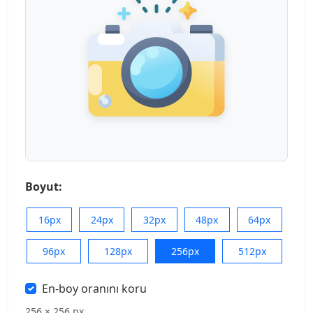
Boyut:
16px
24px
32px
48px
64px
96px
128px
256px
512px
En-boy oranını koru
256 × 256 px