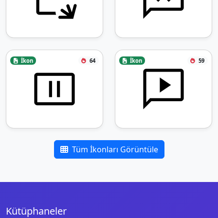
İkon
64
İkon
59
Tüm İkonları Görüntüle
Kütüphaneler