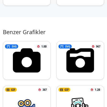
Benzer Grafikler
SVG
1.8B
SVG
967
GIF
387
GIF
1.2B