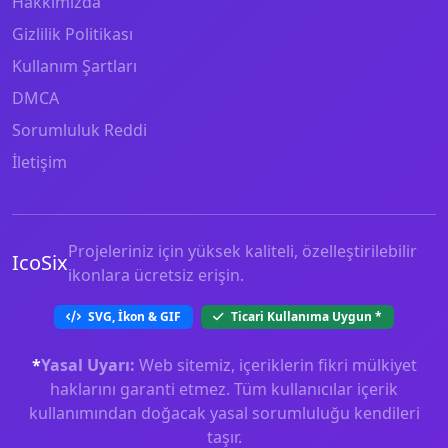
Hakkımızda
Gizlilik Politikası
Kullanım Şartları
DMCA
Sorumluluk Reddi
İletişim
Projeleriniz için yüksek kaliteli, özelleştirilebilir
IcoSix
ikonlara ücretsiz erişin.
SVG, İkon & GIF
Ticari Kullanıma Uygun
*
*
Yasal Uyarı:
Web sitemiz, içeriklerin fikri mülkiyet
haklarını garanti etmez. Tüm kullanıcılar içerik
kullanımından doğacak yasal sorumluluğu kendileri
taşır.