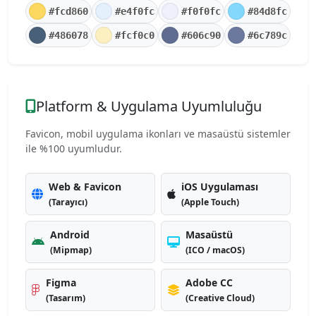
#fcd860
#e4f0fc
#f0f0fc
#84d8fc
#486078
#fcf0c0
#606c90
#6c789c
Platform & Uygulama Uyumluluğu
Favicon, mobil uygulama ikonları ve masaüstü sistemler
ile %100 uyumludur.
Web & Favicon
iOS Uygulaması
(Tarayıcı)
(Apple Touch)
Android
Masaüstü
(Mipmap)
(ICO / macOS)
Figma
Adobe CC
(Tasarım)
(Creative Cloud)