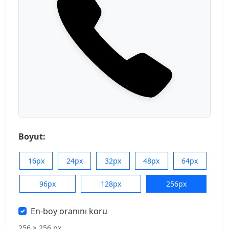
Boyut:
16px
24px
32px
48px
64px
96px
128px
256px
En-boy oranını koru
256 × 256 px