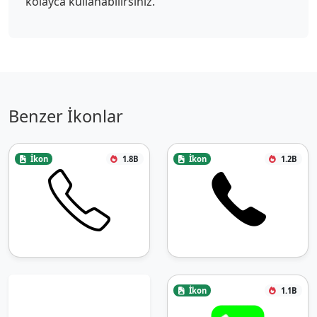
kolayca kullanabilirsiniz.
Benzer İkonlar
İkon
1.8B
İkon
1.2B
İkon
1.1B