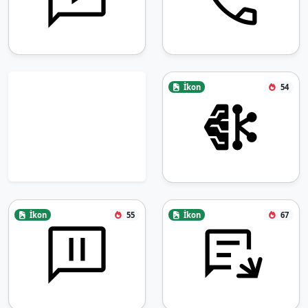
İkon
54
İkon
55
İkon
67