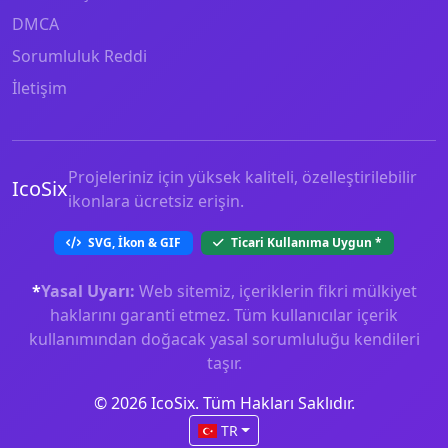
DMCA
Sorumluluk Reddi
İletişim
Projeleriniz için yüksek kaliteli, özelleştirilebilir
IcoSix
ikonlara ücretsiz erişin.
SVG, İkon & GIF
Ticari Kullanıma Uygun
*
*
Yasal Uyarı:
Web sitemiz, içeriklerin fikri mülkiyet
haklarını garanti etmez. Tüm kullanıcılar içerik
kullanımından doğacak yasal sorumluluğu kendileri
taşır.
© 2026 IcoSix. Tüm Hakları Saklıdır.
TR