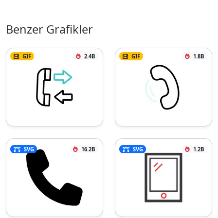
Benzer Grafikler
GIF
2.4B
GIF
1.8B
SVG
16.2B
SVG
1.2B