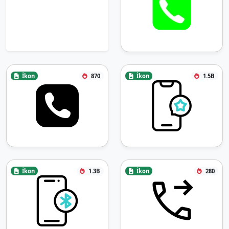
İkon
870
İkon
1.5B
İkon
1.3B
İkon
280