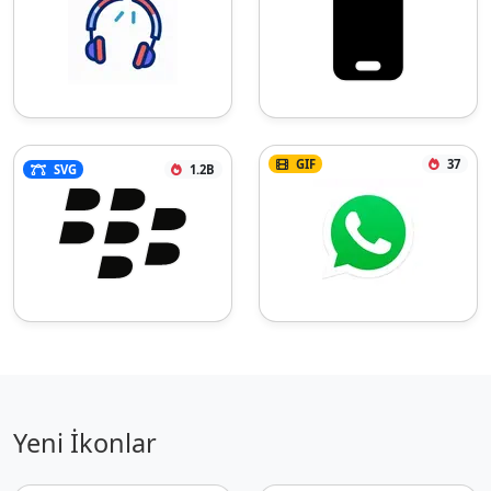
GIF
37
SVG
1.2B
Yeni İkonlar