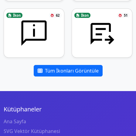
İkon
62
İkon
51
Tüm İkonları Görüntüle
Kütüphaneler
Ana Sayfa
SVG Vektör Kütüphanesi