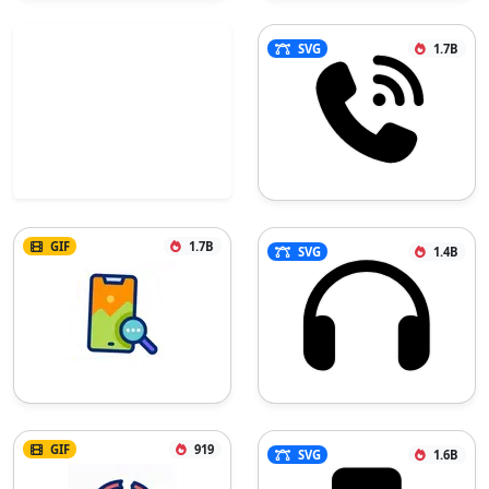
SVG
1.7B
GIF
1.7B
SVG
1.4B
GIF
919
SVG
1.6B