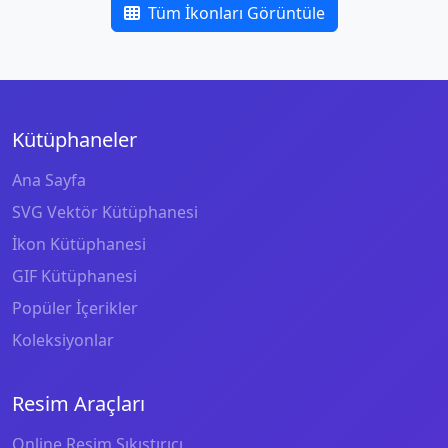
Tüm İkonları Görüntüle
Kütüphaneler
Ana Sayfa
SVG Vektör Kütüphanesi
İkon Kütüphanesi
GIF Kütüphanesi
Popüler İçerikler
Koleksiyonlar
Resim Araçları
Online Resim Sıkıştırıcı