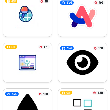
GIF
1B
SVG
792
GIF
475
SVG
16B
GIF
1.6B
SVG
15B