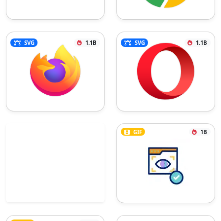
SVG
1.1B
SVG
1.1B
GIF
1B