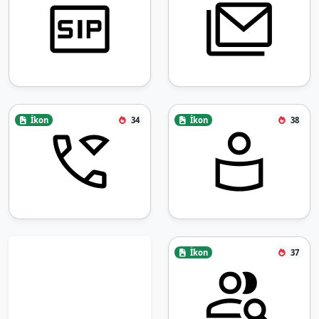
İkon
34
İkon
38
İkon
37