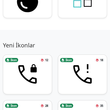
Yeni İkonlar
İkon
12
İkon
18
İkon
28
İkon
35