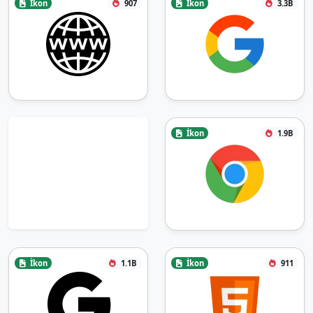
İkon
907
İkon
3.3B
İkon
1.9B
İkon
1.1B
İkon
911