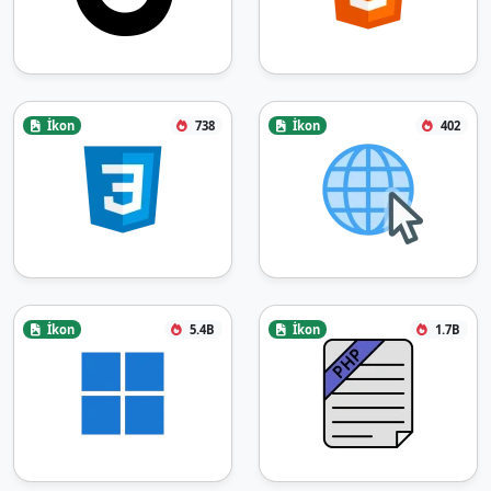
İkon
738
İkon
402
İkon
5.4B
İkon
1.7B