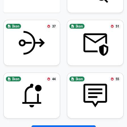
İkon
37
İkon
51
İkon
44
İkon
55