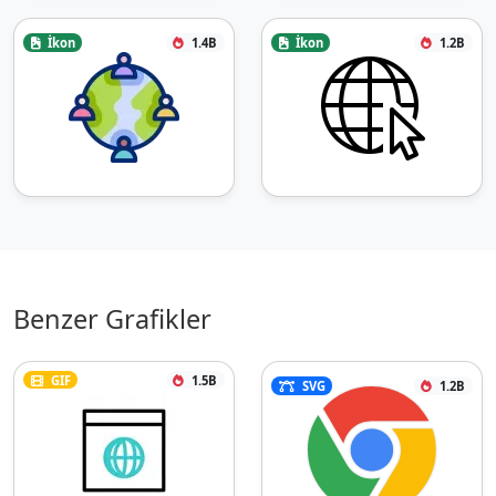
İkon
1.4B
İkon
1.2B
Benzer Grafikler
GIF
1.5B
SVG
1.2B