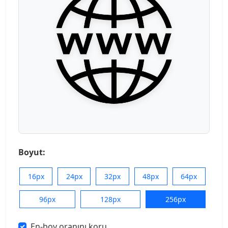
Boyut:
16px
24px
32px
48px
64px
96px
128px
256px
En-boy oranını koru