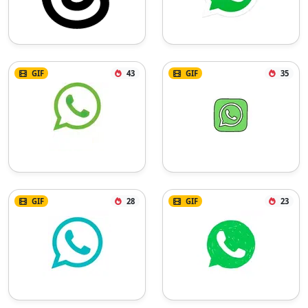
GIF
43
GIF
35
GIF
28
GIF
23