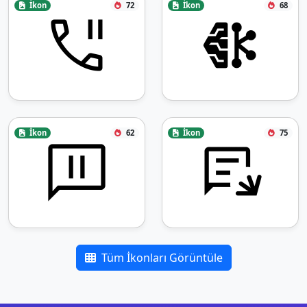
İkon
72
İkon
68
İkon
62
İkon
75
Tüm İkonları Görüntüle