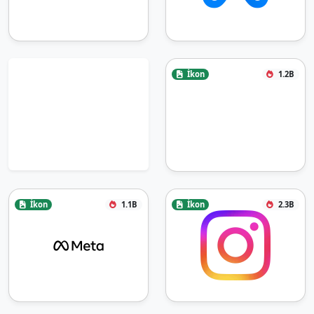
İkon
1.2B
İkon
1.1B
İkon
2.3B