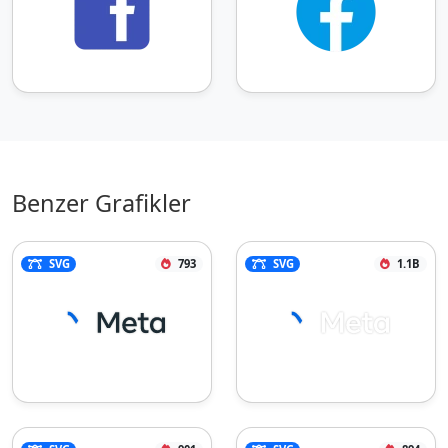
Benzer Grafikler
SVG
793
SVG
1.1B