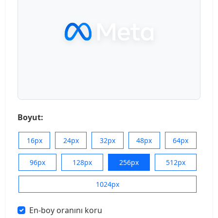
Boyut:
16px
24px
32px
48px
64px
96px
128px
256px
512px
1024px
En-boy oranını koru