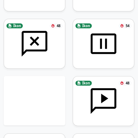
İkon
48
İkon
54
İkon
48