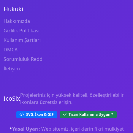
Hukuki
Hakkımızda
Gizlilik Politikası
Kullanım Şartları
DMCA
Sorumluluk Reddi
İletişim
Projeleriniz için yüksek kaliteli, özelleştirilebilir
IcoSix
ikonlara ücretsiz erişin.
SVG, İkon & GIF
Ticari Kullanıma Uygun
*
*
Yasal Uyarı:
Web sitemiz, içeriklerin fikri mülkiyet