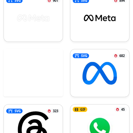
SVG
901
SVG
894
SVG
682
GIF
45
SVG
323