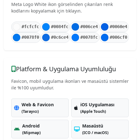
Meta Logo White ikon görselinden çıkarılan renk
kodlarını kopyalamak için tıklayın.
#fcfcfc
#0084fc
#006ce4
#0060e4
#0078f0
#0c6ce4
#0078fc
#006cf0
Platform & Uygulama Uyumluluğu
Favicon, mobil uygulama ikonları ve masaüstü sistemler
ile %100 uyumludur.
Web & Favicon
iOS Uygulaması
(Tarayıcı)
(Apple Touch)
Android
Masaüstü
(Mipmap)
(ICO / macOS)