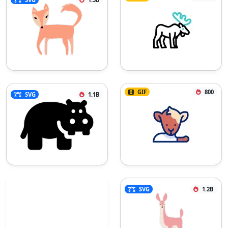
GIF
800
SVG
1.1B
SVG
1.2B