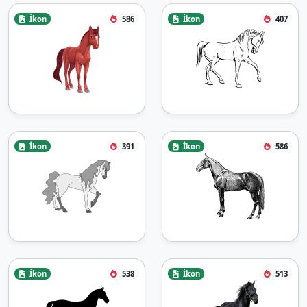
İkon
586
İkon
407
İkon
391
İkon
586
İkon
538
İkon
513