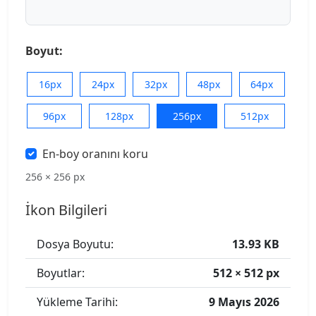
Boyut:
16px
24px
32px
48px
64px
96px
128px
256px
512px
En-boy oranını koru
256 × 256 px
İkon Bilgileri
Dosya Boyutu:
13.93 KB
Boyutlar:
512 × 512 px
Yükleme Tarihi:
9 Mayıs 2026