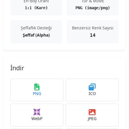
En-Boy Oranı
Tür & MIME
1:1 (Kare)
PNG (image/png)
Şeffaflık Desteği
Benzersiz Renk Sayısı
Şeffaf (Alpha)
14
İndir
PNG
ICO
WebP
JPEG