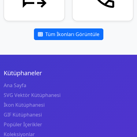
Tüm İkonları Görüntüle
Kütüphaneler
Ana Sayfa
SVG Vektör Kütüphanesi
İkon Kütüphanesi
GIF Kütüphanesi
Popüler İçerikler
Koleksiyonlar