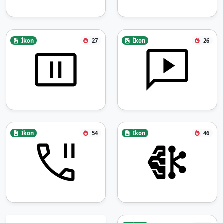
İkon
27
İkon
26
İkon
54
İkon
46