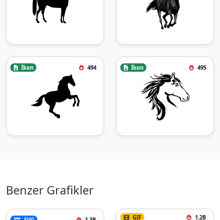
İkon
494
İkon
495
Benzer Grafikler
GIF
1.2B
SVG
1.3B