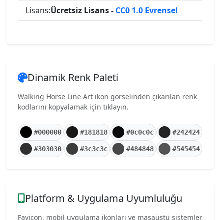
Lisans:
Ücretsiz Lisans -
CC0 1.0 Evrensel
Dinamik Renk Paleti
Walking Horse Line Art ikon görselinden çıkarılan renk
kodlarını kopyalamak için tıklayın.
#000000
#181818
#0c0c0c
#242424
#303030
#3c3c3c
#484848
#545454
Platform & Uygulama Uyumluluğu
Favicon, mobil uygulama ikonları ve masaüstü sistemler