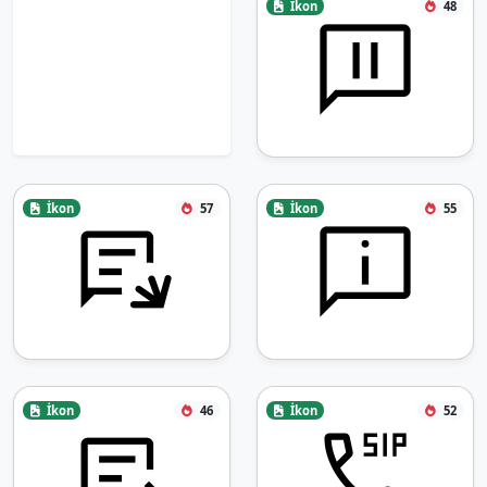
İkon
48
İkon
57
İkon
55
İkon
46
İkon
52