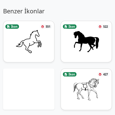
Benzer İkonlar
İkon
551
İkon
522
İkon
427