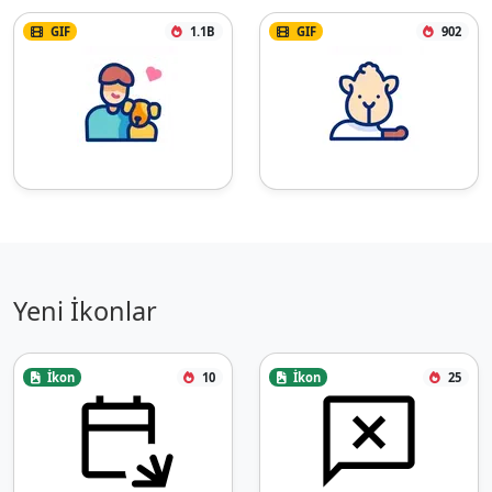
GIF
1.1B
GIF
902
Yeni İkonlar
İkon
10
İkon
25