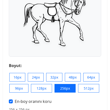
Boyut:
16px
24px
32px
48px
64px
96px
128px
256px
512px
En-boy oranını koru
256 × 256 px