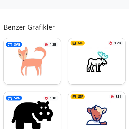
Benzer Grafikler
GIF
1.2B
SVG
1.3B
GIF
811
SVG
1.1B