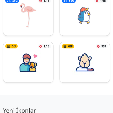
SVG
1.1B
SVG
1.6B
GIF
1.1B
GIF
909
Yeni İkonlar