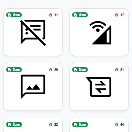
İkon
11
İkon
17
İkon
29
İkon
21
İkon
32
İkon
44