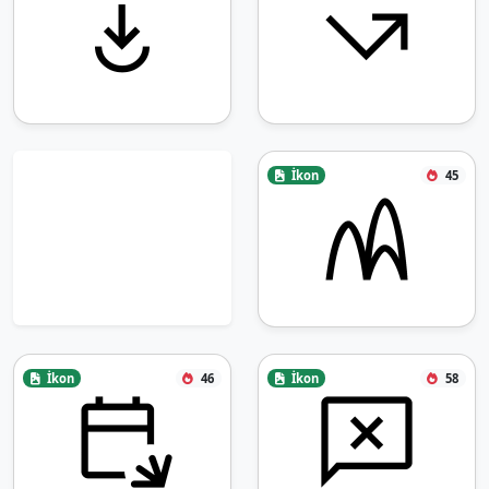
İkon
45
İkon
46
İkon
58