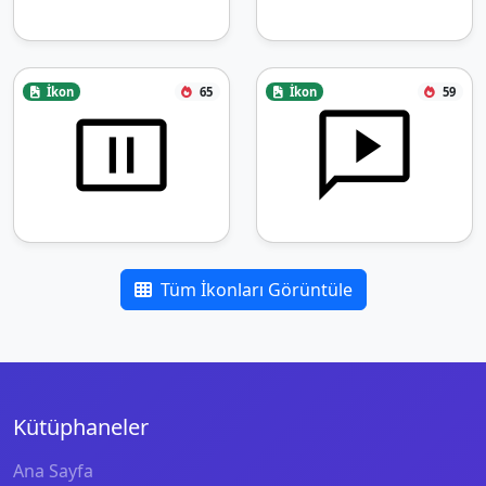
İkon
65
İkon
59
Tüm İkonları Görüntüle
Kütüphaneler
Ana Sayfa