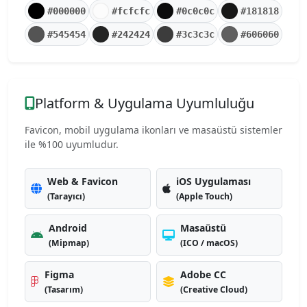
#000000
#fcfcfc
#0c0c0c
#181818
#545454
#242424
#3c3c3c
#606060
Platform & Uygulama Uyumluluğu
Favicon, mobil uygulama ikonları ve masaüstü sistemler
ile %100 uyumludur.
Web & Favicon
iOS Uygulaması
(Tarayıcı)
(Apple Touch)
Android
Masaüstü
(Mipmap)
(ICO / macOS)
Figma
Adobe CC
(Tasarım)
(Creative Cloud)