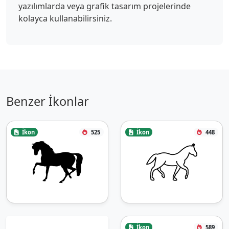
yazılımlarda veya grafik tasarım projelerinde
kolayca kullanabilirsiniz.
Benzer İkonlar
İkon
525
İkon
448
İkon
589