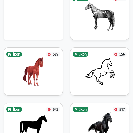
İkon
589
İkon
556
İkon
542
İkon
517