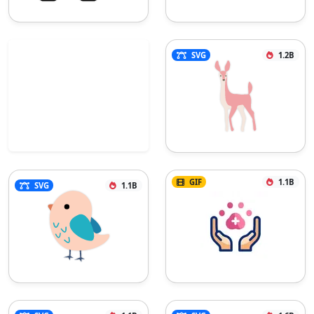
SVG
1.2B
GIF
1.1B
SVG
1.1B