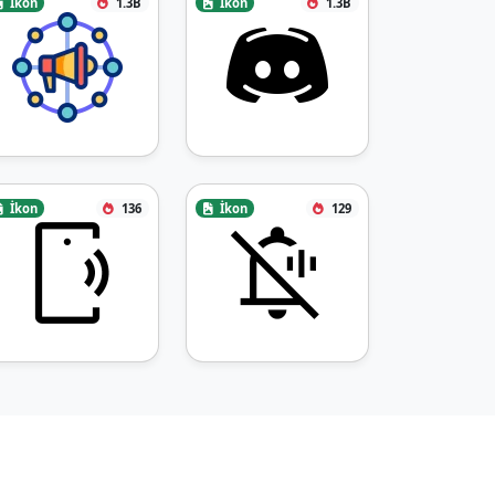
İkon
1.3B
İkon
1.3B
İkon
136
İkon
129