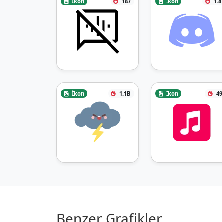
İkon
187
İkon
1.8
İkon
1.1B
İkon
49
Benzer Grafikler