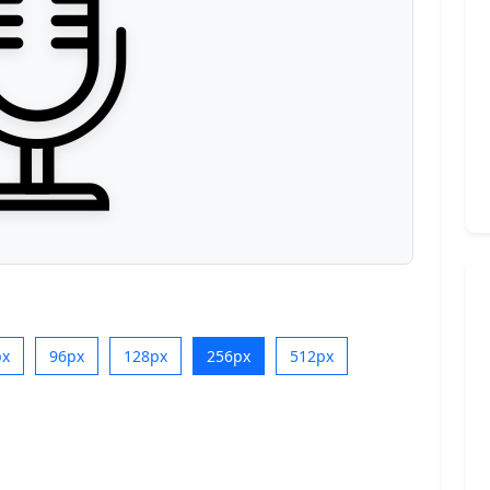
px
96px
128px
256px
512px