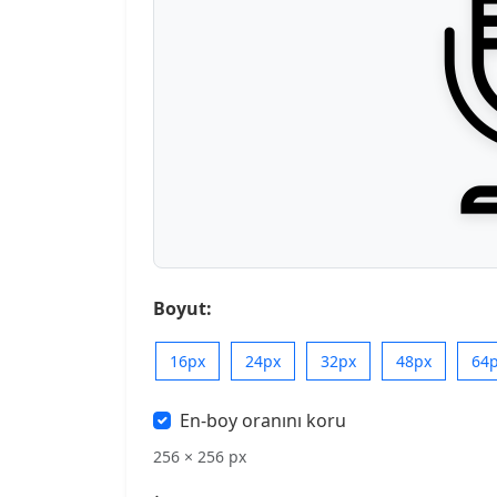
Boyut:
16px
24px
32px
48px
64
En-boy oranını koru
256 × 256 px