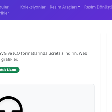
püler
Koleksiyonlar
Resim Araçları
Resim Dönüşt
rikler
VG ve ICO formatlarında ücretsiz indirin. Web
 grafikler.
etsiz Lisans