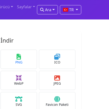
ürücü
Sayfalar
Ara
TR
İndir
PNG
ICO
WebP
JPEG
SVG
Favicon Paketi