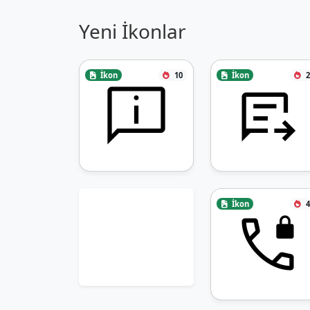
Yeni İkonlar
İkon
10
İkon
2
İkon
4