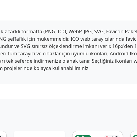
z farklı formatta (PNG, ICO, WebP, JPG, SVG, Favicon Paketi,
G şeffaflık için mükemmeldir, ICO web tarayıcılarında favico
ygundur ve SVG sınırsız ölçeklendirme imkanı verir. 16px'den
ri tüm tarayıcı ve cihazlar için uyumlu ikonları, Android İk
tları tek seferde indirmenize olanak tanır. Seçtiğiniz ikonlar
 projelerinde kolayca kullanabilirsiniz.