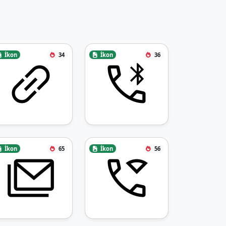
İkon
34
İkon
36
İkon
65
İkon
56