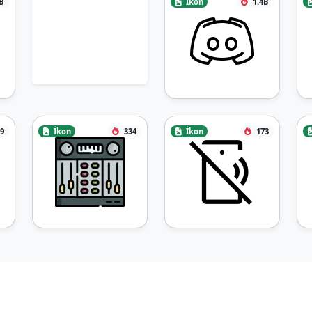
B
İkon
1.4B
9
İkon
334
İkon
173