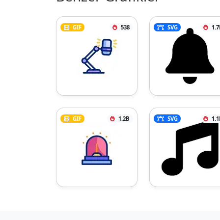
GIF
538
SVG
1.7
GIF
1.2B
SVG
1.1