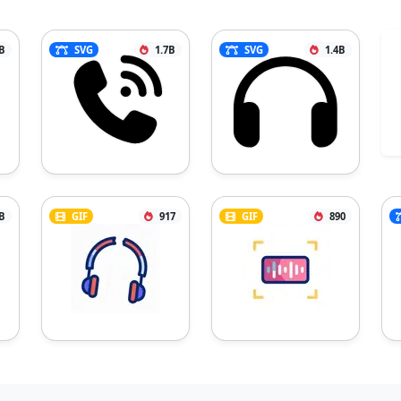
B
SVG
1.7B
SVG
1.4B
B
GIF
917
GIF
890