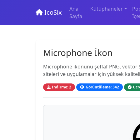
Ana
Kütüphaneler
Po
IcoSix
Sayfa
İçe
Microphone İkon
Microphone ikonunu şeffaf PNG, vektör S
siteleri ve uygulamalar için yüksek kaliteli
İndirme: 2
Görüntüleme: 342
Ücr