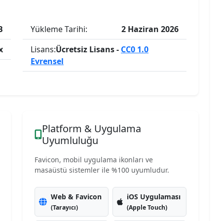
B
Yükleme Tarihi:
2 Haziran 2026
x
Lisans:
Ücretsiz Lisans -
CC0 1.0
Evrensel
Platform & Uygulama
Uyumluluğu
Favicon, mobil uygulama ikonları ve
masaüstü sistemler ile %100 uyumludur.
Web & Favicon
iOS Uygulaması
(Tarayıcı)
(Apple Touch)