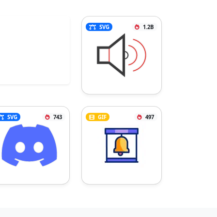
SVG
1.2B
SVG
743
GIF
497