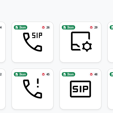
4
İkon
26
İkon
29
2
İkon
45
İkon
48