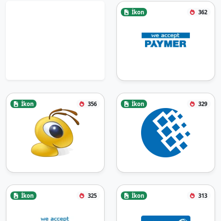
İkon
362
İkon
356
İkon
329
İkon
325
İkon
313