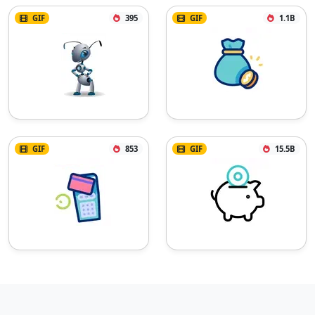
GIF
395
GIF
1.1B
GIF
853
GIF
15.5B