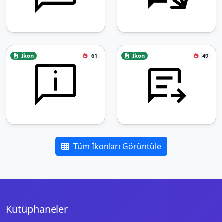
İkon
61
İkon
49
Tüm İkonları Görüntüle
Kütüphaneler