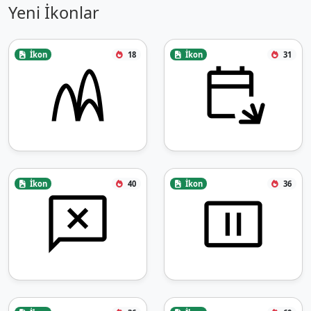
Yeni İkonlar
İkon
18
İkon
31
İkon
40
İkon
36