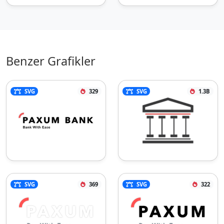
Benzer Grafikler
SVG
329
SVG
1.3B
SVG
369
SVG
322