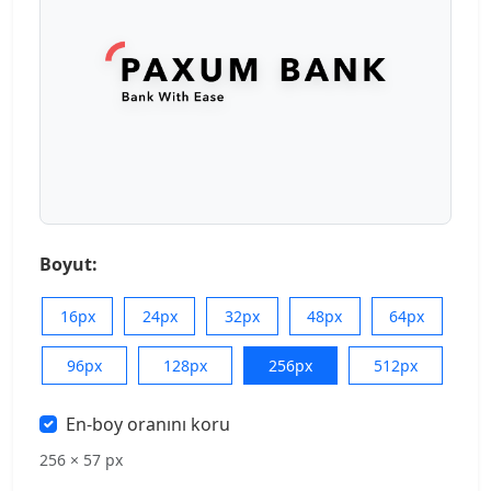
Boyut:
16px
24px
32px
48px
64px
96px
128px
256px
512px
En-boy oranını koru
256 × 57 px