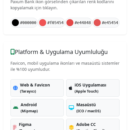
Paxum Bank ikon görselinden çıkarılan renk kodlarını
kopyalamak için tıklayın.
#000000
#f05454
#e44848
#e45454
Platform & Uygulama Uyumluluğu
Favicon, mobil uygulama ikonları ve masaüstü sistemler
ile %100 uyumludur.
Web & Favicon
iOS Uygulaması
(Tarayıcı)
(Apple Touch)
Android
Masaüstü
(Mipmap)
(ICO / macOS)
Figma
Adobe CC