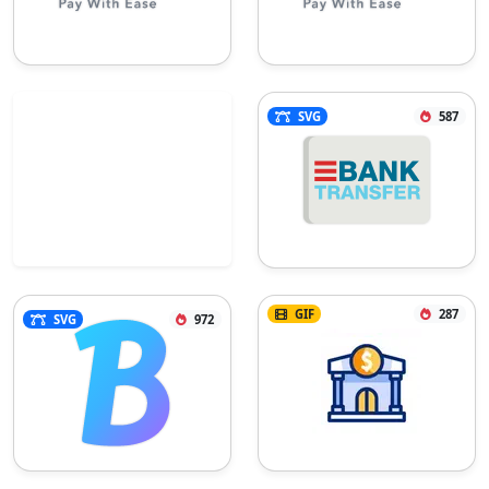
SVG
587
GIF
287
SVG
972