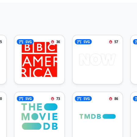
5
SVG
36
SVG
57
0
SVG
73
SVG
86