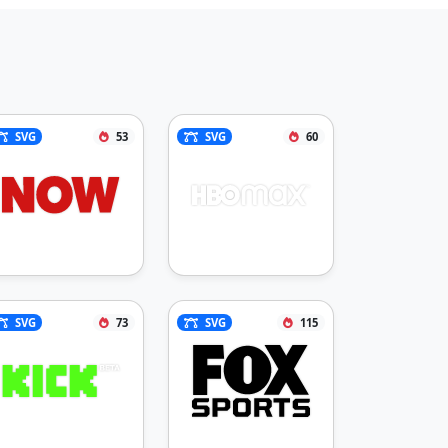
SVG
53
SVG
60
SVG
73
SVG
115