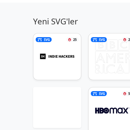
Yeni SVG'ler
SVG
25
SVG
2
SVG
5