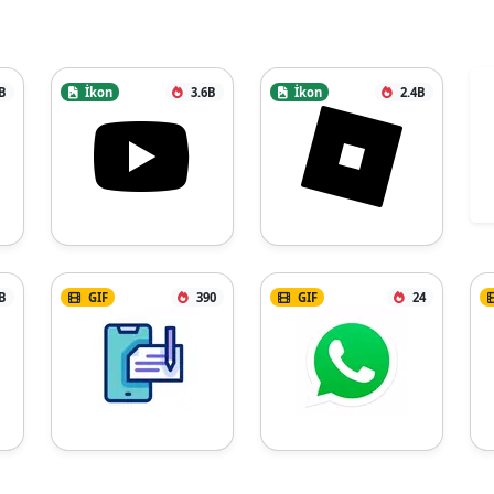
B
İkon
3.6B
İkon
2.4B
B
GIF
390
GIF
24