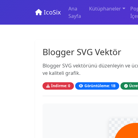
Ana
Kütüphaneler
Po
IcoSix
Sayfa
İçe
Blogger SVG Vektör
Blogger SVG vektörünü düzenleyin ve ücrets
ve kaliteli grafik.
İndirme: 0
Görüntüleme: 1B
Ücre