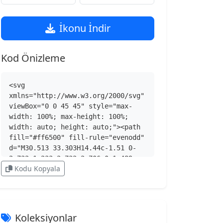
İkonu İndir
Kod Önizleme
<svg 
xmlns="http://www.w3.org/2000/svg" 
viewBox="0 0 45 45" style="max-
width: 100%; max-height: 100%; 
width: auto; height: auto;"><path 
fill="#ff6500" fill-rule="evenodd" 
d="M30.513 33.303H14.44c-1.51 0-
2.732-1.233-2.732-2.706 0-1.489 
Kodu Kopyala
1.223-2.707 2.732-
2.707h16.072a2.72 2.72 0 0 1 2.715 
2.707c0 1.473-1.222 2.706-2.715 
2.706M14.44 11.623h7.908c1.509 0 
2.731 1.217 2.731 2.705a2.735 
Koleksiyonlar
2.735 0 0 1-2.731 