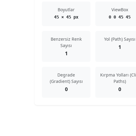
Boyutlar
ViewBox
45 × 45 px
0 0 45 45
Benzersiz Renk
Yol (Path) Sayısı
Sayısı
1
1
Degrade
Kırpma Yolları (Cl
(Gradient) Sayısı
Paths)
0
0