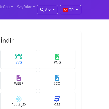
ürücü
Sayfalar
Ara
TR
İndir
SVG
PNG
WEBP
ICO
React JSX
CSS