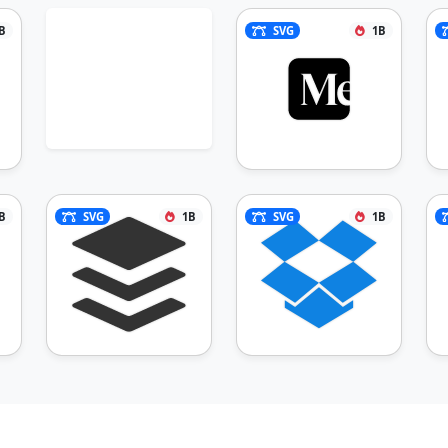
B
SVG
1B
B
SVG
1B
SVG
1B