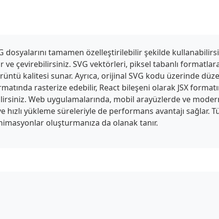
syalarını tamamen özelleştirilebilir şekilde kullanabilirsi
lir ve çevirebilirsiniz. SVG vektörleri, piksel tabanlı formatla
üntü kalitesi sunar. Ayrıca, orijinal SVG kodu üzerinde dü
rmatında rasterize edebilir, React bileşeni olarak JSX forma
irsiniz. Web uygulamalarında, mobil arayüzlerde ve modern 
e hızlı yükleme süreleriyle de performans avantajı sağlar. T
 animasyonlar oluşturmanıza da olanak tanır.