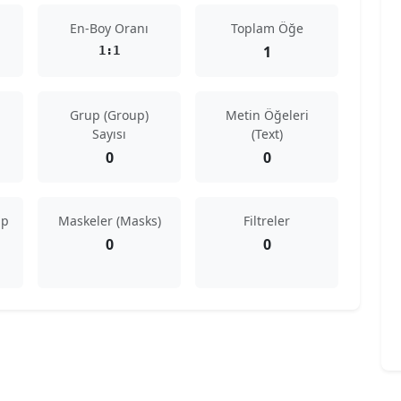
En-Boy Oranı
Toplam Öğe
1
1:1
Grup (Group)
Metin Öğeleri
Sayısı
(Text)
0
0
ip
Maskeler (Masks)
Filtreler
0
0