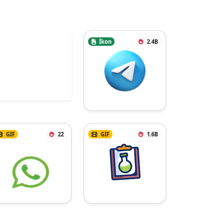
İkon
2.4B
GIF
22
GIF
1.6B