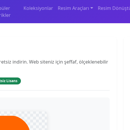
püler
Koleksiyonlar
Resim Araçları
Resim Dönüşt
rikler
iz indirin. Web siteniz için şeffaf, ölçeklenebilir
tsiz Lisans