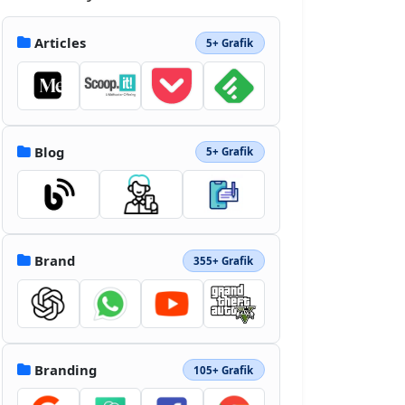
2.721H14.44a2.735 2.735 0 0 1-
2.732-2.72c0-1.489 1.223-2.706 
Articles
5+ Grafik
2.732-2.706m29.411 
5.788c-.95-.407-5.024.045-
6.156-.978-.8-.736-.85-2.07-1.162-
3.848-.522-2.979-.74-3.654-1.283-
4.827C33.275 3.578 28.538 0 24.235 
0H14.26C6.412 0 0 6.405 0 
Blog
5+ Grafik
14.223v16.584C0 38.61 6.412 45 
14.26 45h16.388c7.848 0 14.217-
6.39 14.262-14.193L45 19.32s0-
1.42-1.148-1.91"></path></svg>
Brand
355+ Grafik
Branding
105+ Grafik