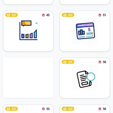
GIF
45
GIF
51
GIF
50
GIF
53
GIF
50