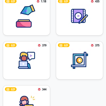
GIF
1.1B
GIF
435
GIF
379
GIF
375
GIF
344