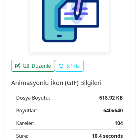
GIF Düzenle
Sıfırla
Animasyonlu İkon (GIF) Bilgileri
Dosya Boyutu:
618.92 KB
Boyutlar:
640x640
Kareler:
104
Süre:
10.4 seconds