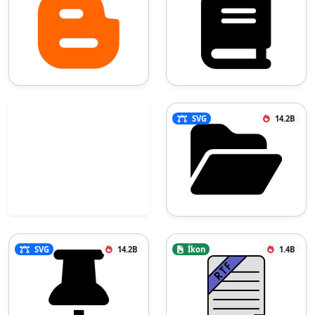
SVG
14.2B
SVG
14.2B
İkon
1.4B