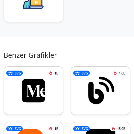
Benzer Grafikler
SVG
1B
SVG
1.6B
SVG
1B
SVG
15.9B