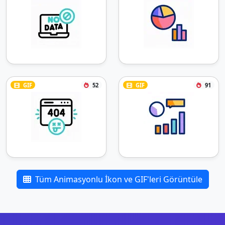
GIF
52
GIF
91
Tüm Animasyonlu İkon ve GIF'leri Görüntüle