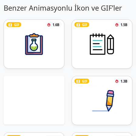
Benzer Animasyonlu İkon ve GIF’ler
GIF
1.6B
GIF
1.5B
GIF
1.3B