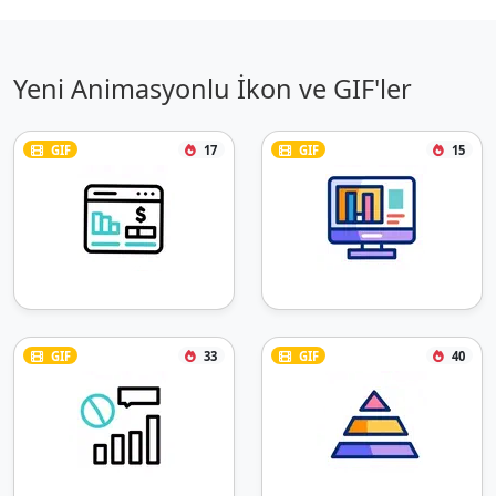
Yeni Animasyonlu İkon ve GIF'ler
GIF
17
GIF
15
GIF
33
GIF
40