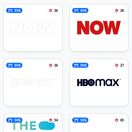
SVG
36
SVG
28
SVG
36
SVG
27
SVG
54
SVG
65