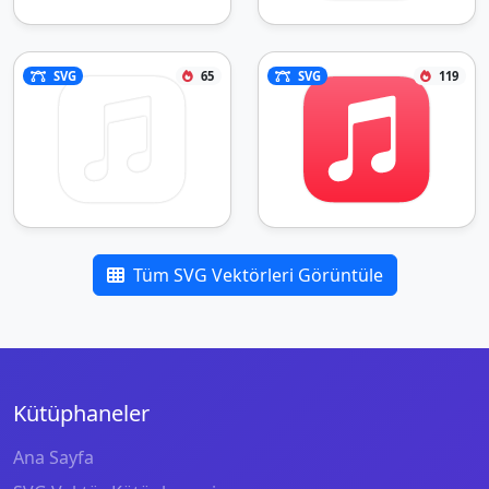
SVG
65
SVG
119
Tüm SVG Vektörleri Görüntüle
Kütüphaneler
Ana Sayfa