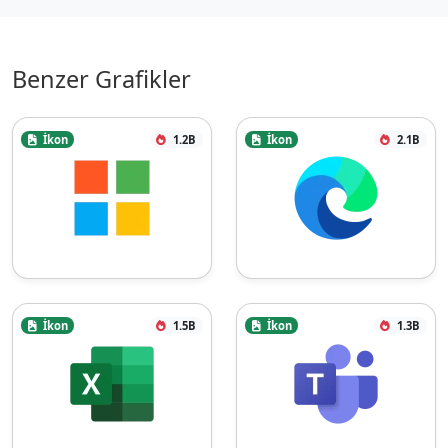
Benzer Grafikler
İkon
1.2B
İkon
2.1B
İkon
1.5B
İkon
1.3B