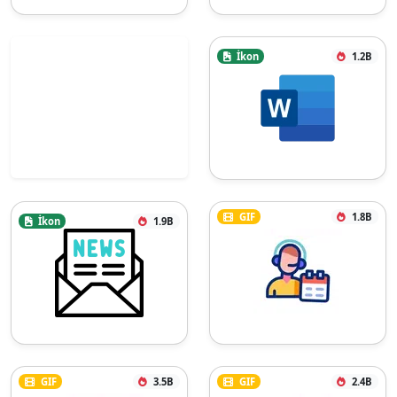
İkon
1.2B
GIF
1.8B
İkon
1.9B
GIF
3.5B
GIF
2.4B