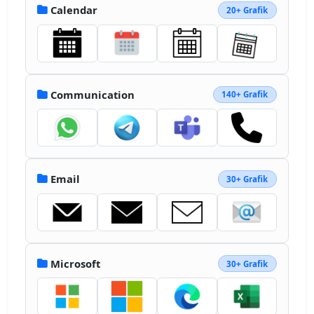
fill="#0364B8" d="M520.453 
Calendar
20+ Grafik
643.477h416.38v381.674h-416.38zM1745.917 
255.5V80.908c1-43.652-33.552-79.862-77.203-
80.908H588.204C544.552 1.046 510 37.256 511 
80.908V255.5l638.75 170.333z"></path><path 
fill="#0078D4" d="M511 
255.5h425.833v383.25H511z"></path><path 
Communication
140+ Grafik
fill="#28A8EA" d="M1362.667 
255.5H936.833v383.25L1362.667 
1022h383.25V638.75z"></path><path 
fill="#0078D4" d="M936.833 
638.75h425.833V1022H936.833z"></path><path 
Email
30+ Grafik
fill="#0364B8" d="M936.833 
1022h425.833v383.25H936.833z"></path><path 
fill="#14447D" d="M520.453 
1025.151h416.38v346.969h-416.38z"></path>
<path fill="#0078D4" d="M1362.667 
1022h383.25v383.25h-383.25z"></path>
Microsoft
30+ Grafik
<linearGradient id="a" x1="1128.458" 
x2="1128.458" y1="811.083" y2="1.998" 
gradientTransform="matrix(1 0 0 -1 0 
1705.333)" gradientUnits="userSpaceOnUse">