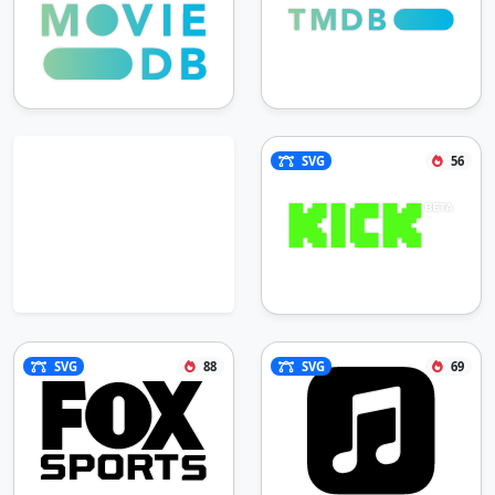
SVG
56
SVG
88
SVG
69