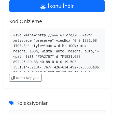
İkonu İndir
Kod Önizleme
<svg xmlns="http://www.w3.org/2000/svg" 
xml:space="preserve" viewBox="0 0 1831.08 
1703.34" style="max-width: 100%; max-
height: 100%; width: auto; height: auto;">
<path fill="#0A2767" d="M1831.083 
894.25a40.88 40.88 0 0 0-19.503-
35.131h-.213l-.767-.426-634.492-375.585a86 
86 0 0 0-8.517-5.067 85.17 85.17 0 0 0-
Kodu Kopyala
78.098 0 86 86 0 0 0-8.517 5.067l-634.49 
375.585-.766.426c-19.392 12.059-25.337 
37.556-13.278 56.948a41.35 41.35 0 0 0 
14.257 13.868l634.492 375.585a96 96 0 0 0 
8.517 5.068 85.17 85.17 0 0 0 78.098 0 96 
Koleksiyonlar
96 0 0 0 8.517-5.068l634.492-375.585a40.84 
40.84 0 0 0 20.268-35.685"></path><path 