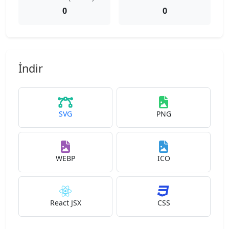
0
0
İndir
SVG
PNG
WEBP
ICO
React JSX
CSS