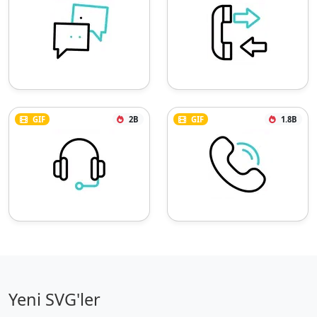
GIF
2B
GIF
1.8B
Yeni SVG'ler