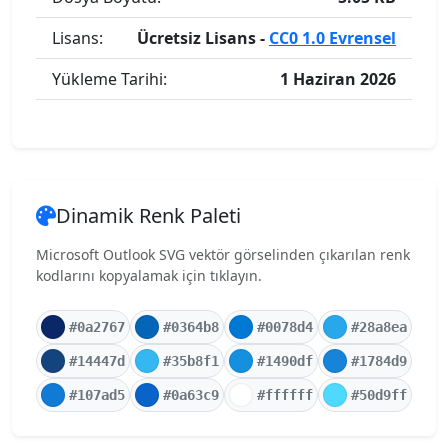
Lisans:
Ücretsiz Lisans -
CC0 1.0 Evrensel
Yükleme Tarihi:
1 Haziran 2026
Dinamik Renk Paleti
Microsoft Outlook SVG vektör görselinden çıkarılan renk
kodlarını kopyalamak için tıklayın.
#0a2767
#0364b8
#0078d4
#28a8ea
#14447d
#35b8f1
#1490df
#1784d9
#107ad5
#0a63c9
#ffffff
#50d9ff