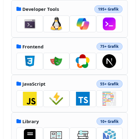
1.013l.421.404c.463.433.925.862 1.413 
Developer Tools
195+ Grafik
1.279.008 0 
.012.008.02.012l.238.209c.425.37.854.737 
1.292 1.079l.52.437c.355.284.722.55 
1.084.83l.567.433c.387.291.8.575 
1.196.858.145.104.291.209.441.304l.121.096 
1.171.767.5.333c.613.392 1.22.758 1.83 
Frontend
75+ Grafik
1.125.174.088.35.184.512.284.45.258.916.52 
1.37.758.25.142.509.262.767.392.313.175.638
.345.971.52.092.03.167.059.242.1l.016-.016c
.138.062.267.129.4.196.5.25 1.021.487 
1.563.72.1.042.208.084.317.142.6.263 
JavaScript
55+ Grafik
1.2.513 
1.82.754.142.042.292.113.438.167.562.212 
1.142.43 1.717.633l.208.075a57 57 0 0 0 
1.917.621c.15.042.304.096.462.138.663.2 
1.304.437 1.975.562 42.805 7.763 55.242-
25.609 55.242-25.609C87.108 84.598 68.562 
Library
10+ Grafik
88.169 51 84.194c-.65-.15-1.3-.358-
1.959-.55q-1.394-.394-
2.762-.87l.395.12-.258-.1c-.566-.192-