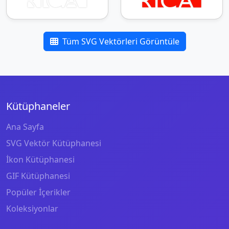
Tüm SVG Vektörleri Görüntüle
Kütüphaneler
Ana Sayfa
SVG Vektör Kütüphanesi
İkon Kütüphanesi
GIF Kütüphanesi
Popüler İçerikler
Koleksiyonlar