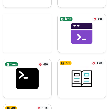
İkon
434
GIF
1.2B
İkon
420
GIF
1.1B