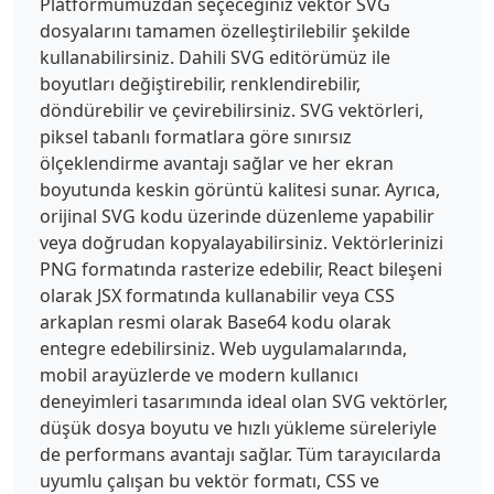
Platformumuzdan seçeceğiniz vektör SVG
1.146a57 57 0 0 1-1.25-
dosyalarını tamamen özelleştirilebilir şekilde
1.63l-.166-.233C8.966 49.043 5.44 30.78 
13.237 15.796l-6.884 8.705C-2.5 37.164-
kullanabilirsiniz. Dahili SVG editörümüz ile
1.405 53.63 5.366 
boyutları değiştirebilir, renklendirebilir,
67.076c.154.33.325.638.491.95"></path><path 
döndürebilir ve çevirebilirsiniz. SVG vektörleri,
fill="#000" d="m35.679 
piksel tabanlı formatlara göre sınırsız
49.785-.046-.067-.038-.05z"></path><path 
ölçeklendirme avantajı sağlar ve her ekran
fill="#1266A9" d="m40.337 
boyutunda keskin görüntü kalitesi sunar. Ayrıca,
55.251.375.375c.475.458.962.904 1.458 
orijinal SVG kodu üzerinde düzenleme yapabilir
1.35l.063.054c.5.442 1.062.904 1.641 
1.354l.088.067c.141.096.262.208.4.304.583.4
veya doğrudan kopyalayabilirsiniz. Vektörlerinizi
5 1.17.88 1.783 
PNG formatında rasterize edebilir, React bileşeni
1.309l.063.037c.258.188.533.358.825.542.116
olarak JSX formatında kullanabilir veya CSS
.075.25.175.375.25.441.283.875.546 
arkaplan resmi olarak Base64 kodu olarak
1.32.816.071.03.134.067.2.096.376.23.784.45 
entegre edebilirsiniz. Web uygulamalarında,
1.176.65.137.084.27.146.412.225.28.138.554.
mobil arayüzlerde ve modern kullanıcı
284.82.425l.134.059c.563.275 1.138.533 
deneyimleri tasarımında ideal olan SVG vektörler,
1.7.787.142.054.263.1.384.158.462.2.933.392 
1.395.567.209.071.405.154.6.217.425.158.871
düşük dosya boyutu ve hızlı yükleme süreleriyle
.304 1.292.45l.584.187c.608.188 1.225.434 
de performans avantajı sağlar. Tüm tarayıcılarda
1.87.534C92.35 71.505 100 46.184 100 
uyumlu çalışan bu vektör formatı, CSS ve
46.184c-6.888 9.863-20.217 14.563-34.421 