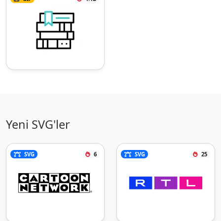
Yeni SVG'ler
SVG
6
SVG
25