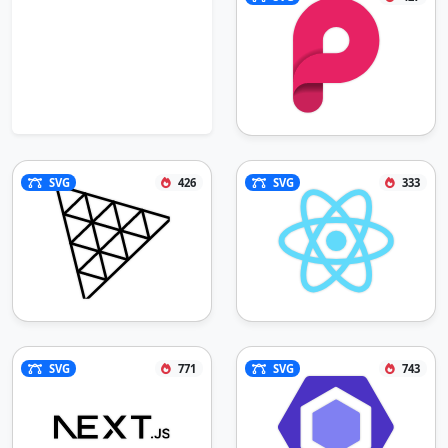
4.12.771.262 1.167.35 18.254 3.504 23.196-
9.325 24.525-11.213-4.346 6.209-11.633 7.7-
20.575 5.538a20 20 0 0 1-
2.292-.709l.138.046a26 26 0 0 1-2.733-
1.125l.158.071a27 27 0 0 1-4.538-
2.767C59.471 22.876 54.53 11.371 59.746 
2z"></path></svg>
SVG
426
SVG
333
SVG
771
SVG
743