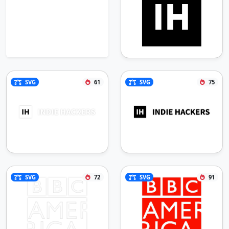
SVG
61
SVG
75
SVG
72
SVG
91