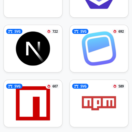
SVG
722
SVG
692
SVG
607
SVG
589