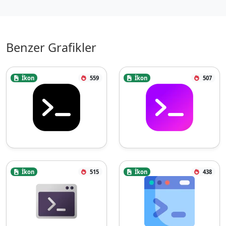
Benzer Grafikler
İkon
559
İkon
507
İkon
515
İkon
438