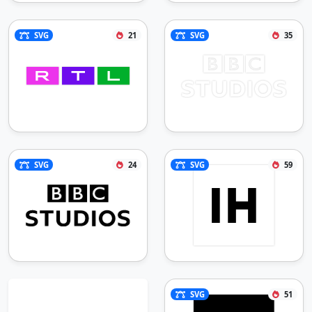
SVG
21
SVG
35
SVG
24
SVG
59
SVG
51