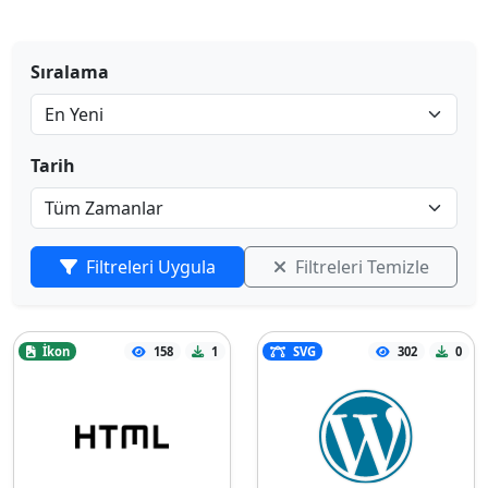
Sıralama
Tarih
Filtreleri Uygula
Filtreleri Temizle
İkon
158
1
SVG
302
0