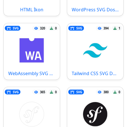
HTML İkon
WordPress SVG Dosyası
SVG
320
0
SVG
394
1
WebAssembly SVG Dosyası
Tailwind CSS SVG Dosyası
SVG
365
0
SVG
380
0