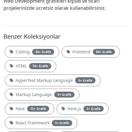
Web Development grafikleri kişisel ve ticari
projelerinizde ücretsiz olarak kullanabilirsiniz.
Benzer Koleksiyonlar
Coding
Frontend
30+ Grafik
80+ Grafik
HTML
10+ Grafik
HyperText Markup Language
5+ Grafik
Markup Language
5+ Grafik
Next
Next.js
15+ Grafik
5+ Grafik
React Framework
5+ Grafik