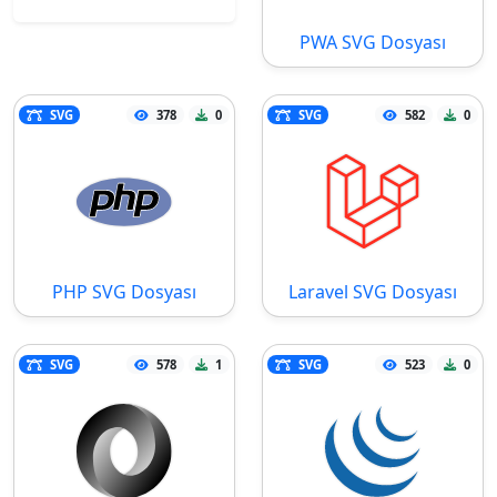
PWA SVG Dosyası
SVG
378
0
SVG
582
0
PHP SVG Dosyası
Laravel SVG Dosyası
SVG
578
1
SVG
523
0