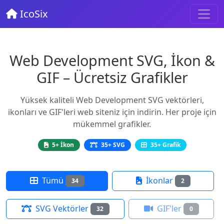
IcoSix
Web Development SVG, İkon &
GIF – Ücretsiz Grafikler
Yüksek kaliteli Web Development SVG vektörleri,
ikonları ve GIF'leri web siteniz için indirin. Her proje için
mükemmel grafikler.
5+ İkon
35+ SVG
35+ Grafik
Tümü
İkonlar
34
2
SVG Vektörler
GIF'ler
32
0