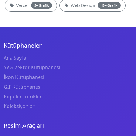
Vercel
Web Design
5+ Grafik
15+ Grafik
Kütüphaneler
Ana Sayfa
SVG Vektör Kütüphanesi
İkon Kütüphanesi
GIF Kütüphanesi
Popüler İçerikler
Koleksiyonlar
Resim Araçları