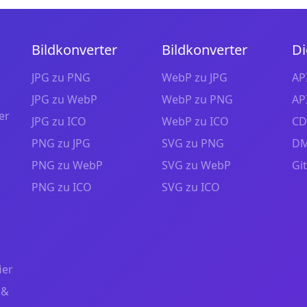
Bildkonverter
Bildkonverter
Di
JPG zu PNG
WebP zu JPG
AP
JPG zu WebP
WebP zu PNG
AP
er
JPG zu ICO
WebP zu ICO
CD
PNG zu JPG
SVG zu PNG
DM
PNG zu WebP
SVG zu WebP
Gi
PNG zu ICO
SVG zu ICO
ier
 &