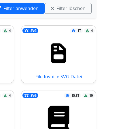
Filter anwenden
Filter löschen
4
SVG
1T
4
File Invoice SVG Datei
4
SVG
15.8T
10