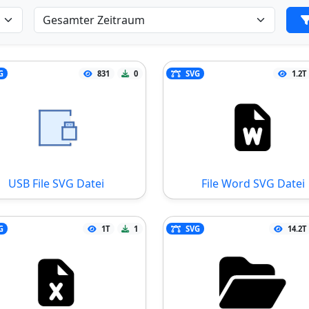
G
831
0
SVG
1.2T
USB File SVG Datei
File Word SVG Datei
G
1T
1
SVG
14.2T