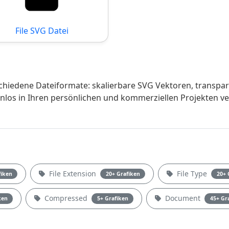
File SVG Datei
hiedene Dateiformate: skalierbare SVG Vektoren, transpa
tenlos in Ihren persönlichen und kommerziellen Projekten 
File Extension
File Type
fiken
20+ Grafiken
20+ 
Compressed
Document
ken
5+ Grafiken
45+ Gr