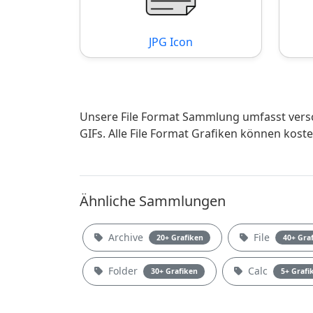
JPG Icon
Unsere File Format Sammlung umfasst versc
GIFs. Alle File Format Grafiken können kos
Ähnliche Sammlungen
Archive
File
20+ Grafiken
40+ Gra
Folder
Calc
30+ Grafiken
5+ Grafi