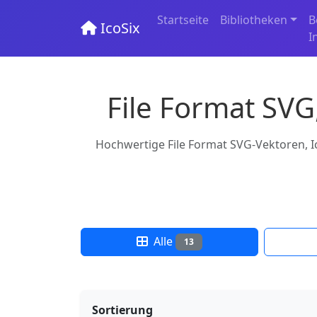
Startseite
Bibliotheken
B
IcoSix
I
File Format SVG
Hochwertige File Format SVG-Vektoren, Ic
Alle
13
Sortierung