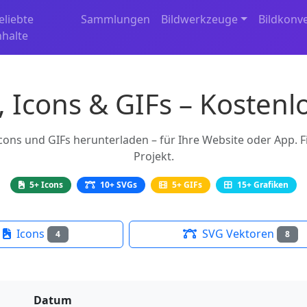
eliebte
Sammlungen
Bildwerkzeuge
Bildkonv
nhalte
, Icons & GIFs – Kostenl
ons und GIFs herunterladen – für Ihre Website oder App. Fi
Projekt.
5+ Icons
10+ SVGs
5+ GIFs
15+ Grafiken
Icons
SVG Vektoren
4
8
Datum