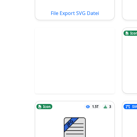
File Export SVG Datei
Ico
Icon
1.5T
3
SV