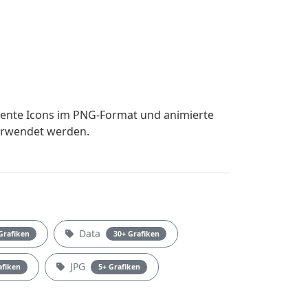
rente Icons im PNG-Format und animierte
verwendet werden.
Data
Grafiken
30+ Grafiken
JPG
afiken
5+ Grafiken