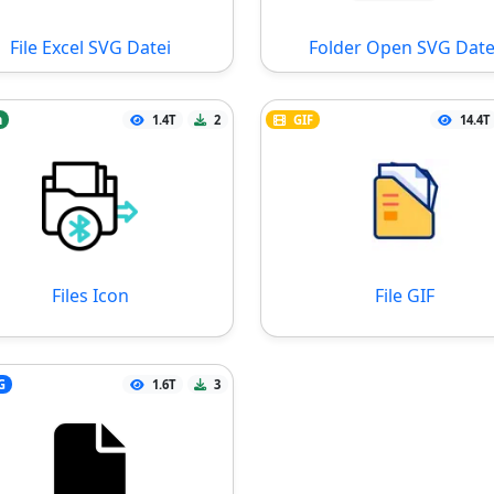
File Excel SVG Datei
Folder Open SVG Date
n
1.4T
2
GIF
14.4T
Files Icon
File GIF
G
1.6T
3