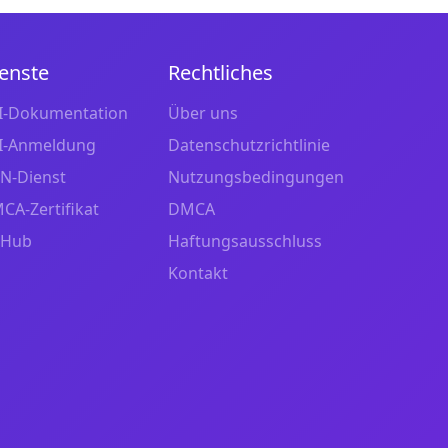
enste
Rechtliches
I-Dokumentation
Über uns
I-Anmeldung
Datenschutzrichtlinie
N-Dienst
Nutzungsbedingungen
CA-Zertifikat
DMCA
tHub
Haftungsausschluss
Kontakt