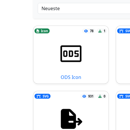
Icon
78
1
SV
ODS Icon
SVG
931
0
SV