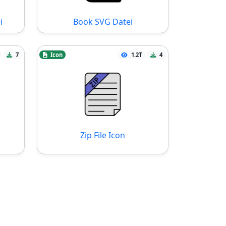
i
Book SVG Datei
7
Icon
1.2T
4
Zip File Icon