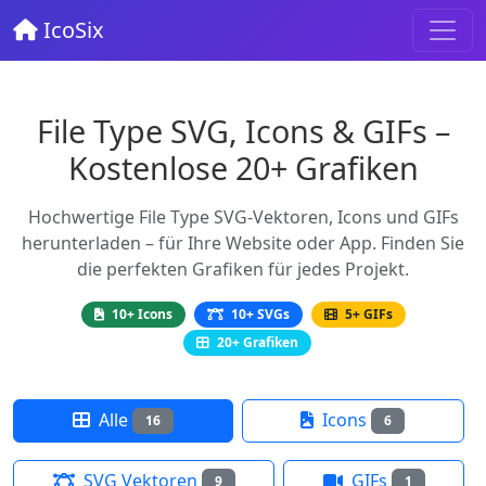
IcoSix
File Type SVG, Icons & GIFs –
Kostenlose 20+ Grafiken
Hochwertige File Type SVG-Vektoren, Icons und GIFs
herunterladen – für Ihre Website oder App. Finden Sie
die perfekten Grafiken für jedes Projekt.
10+ Icons
10+ SVGs
5+ GIFs
20+ Grafiken
Alle
Icons
16
6
SVG Vektoren
GIFs
9
1