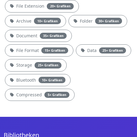
File Extension
20+ Grafiken
Archive
Folder
10+ Grafiken
30+ Grafiken
Document
35+ Grafiken
File Format
Data
15+ Grafiken
25+ Grafiken
Storage
25+ Grafiken
Bluetooth
10+ Grafiken
Compressed
5+ Grafiken
Bibliotheken