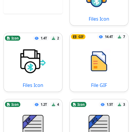
Files Icon
GIF
14.4T
7
Icon
1.4T
2
Files Icon
File GIF
Icon
1.2T
4
Icon
1.5T
3