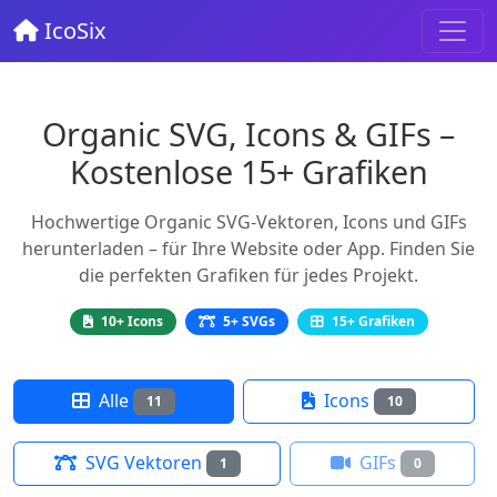
IcoSix
Organic SVG, Icons & GIFs –
Kostenlose 15+ Grafiken
Hochwertige Organic SVG-Vektoren, Icons und GIFs
herunterladen – für Ihre Website oder App. Finden Sie
die perfekten Grafiken für jedes Projekt.
10+ Icons
5+ SVGs
15+ Grafiken
Alle
Icons
11
10
SVG Vektoren
GIFs
1
0