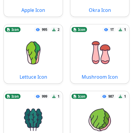
Apple Icon
Okra Icon
Icon
995
2
Icon
1T
1
Lettuce Icon
Mushroom Icon
Icon
999
1
Icon
987
1