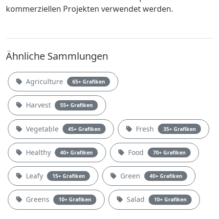
kommerziellen Projekten verwendet werden.
Ähnliche Sammlungen
Agriculture
65+ Grafiken
Harvest
55+ Grafiken
Vegetable
Fresh
45+ Grafiken
35+ Grafiken
Healthy
Food
40+ Grafiken
70+ Grafiken
Leafy
Green
15+ Grafiken
40+ Grafiken
Greens
Salad
10+ Grafiken
10+ Grafiken