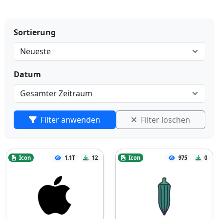
Sortierung
Datum
Filter anwenden
Filter löschen
Icon
1.1T
12
Icon
975
0