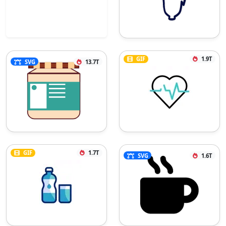
GIF
1.9T
SVG
13.7T
GIF
1.7T
SVG
1.6T