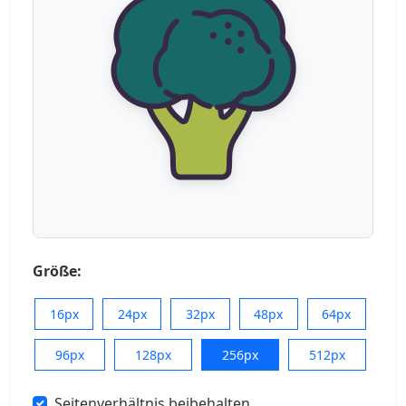
Größe:
16px
24px
32px
48px
64px
96px
128px
256px
512px
Seitenverhältnis beibehalten