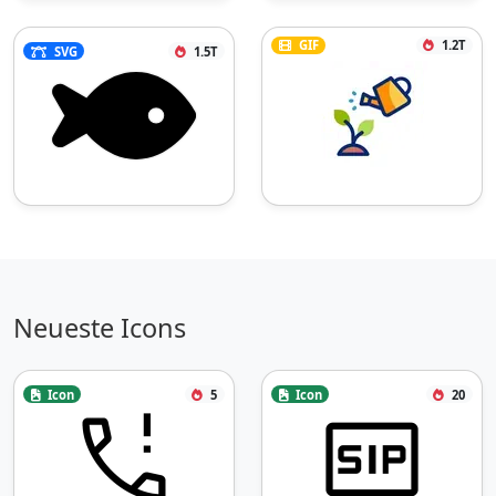
GIF
1.2T
SVG
1.5T
Neueste Icons
Icon
5
Icon
20