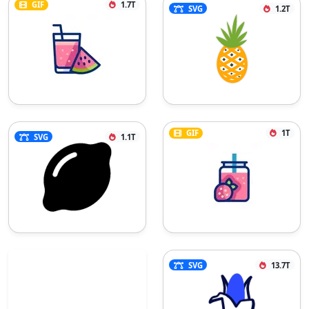
GIF
1.7T
SVG
1.2T
GIF
1T
SVG
1.1T
SVG
13.7T