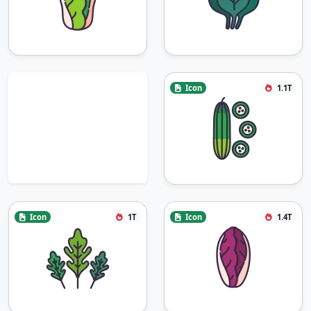
Icon
1.1T
Icon
1T
Icon
1.4T