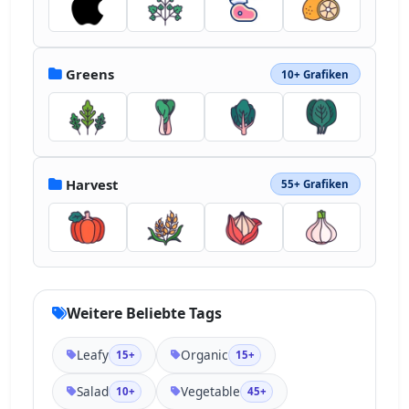
Greens
10+ Grafiken
Harvest
55+ Grafiken
Weitere Beliebte Tags
Leafy
Organic
15+
15+
Salad
Vegetable
10+
45+