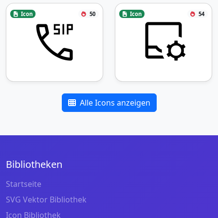
Icon
50
Icon
54
Alle Icons anzeigen
Bibliotheken
Startseite
SVG Vektor Bibliothek
Icon Bibliothek