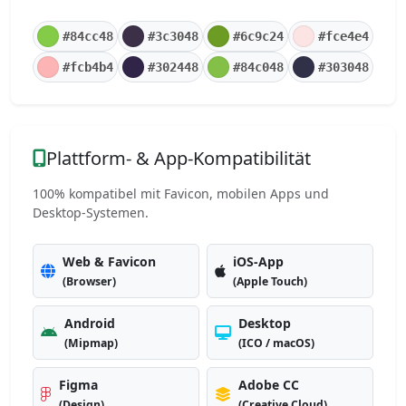
#84cc48
#3c3048
#6c9c24
#fce4e4
#fcb4b4
#302448
#84c048
#303048
Plattform- & App-Kompatibilität
100% kompatibel mit Favicon, mobilen Apps und
Desktop-Systemen.
Web & Favicon
iOS-App
(Browser)
(Apple Touch)
Android
Desktop
(Mipmap)
(ICO / macOS)
Figma
Adobe CC
(Design)
(Creative Cloud)