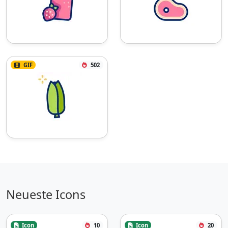
GIF
502
Neueste Icons
Icon
10
Icon
20