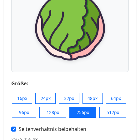
Größe:
16px
24px
32px
48px
64px
96px
128px
256px
512px
Seitenverhältnis beibehalten
256 × 256 px