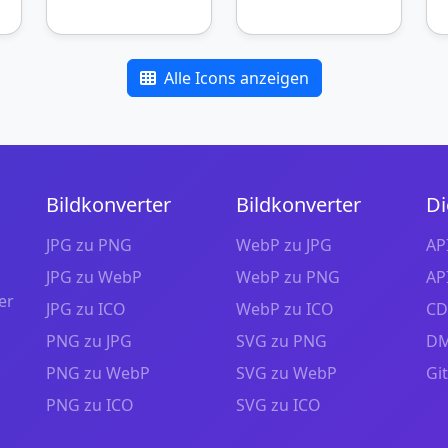
Alle Icons anzeigen
Bildkonverter
Bildkonverter
Di
JPG zu PNG
WebP zu JPG
AP
JPG zu WebP
WebP zu PNG
AP
er
JPG zu ICO
WebP zu ICO
CD
PNG zu JPG
SVG zu PNG
DM
PNG zu WebP
SVG zu WebP
Gi
PNG zu ICO
SVG zu ICO