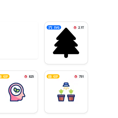
SVG
2.1T
GIF
825
GIF
751