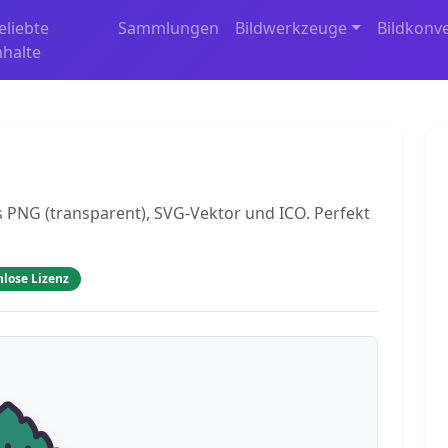
eliebte
Sammlungen
Bildwerkzeuge
Bildkonv
nhalte
ls PNG (transparent), SVG-Vektor und ICO. Perfekt
nlose Lizenz