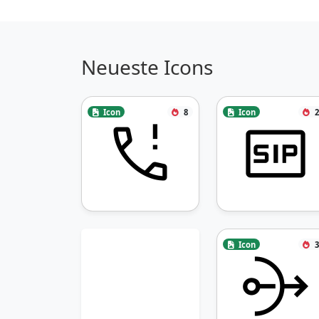
Neueste Icons
Icon
8
Icon
2
Icon
3