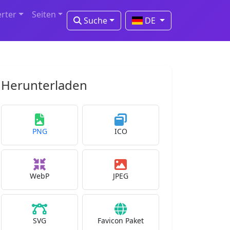
erter
Seiten
Suche
DE
Herunterladen
PNG
ICO
WebP
JPEG
SVG
Favicon Paket