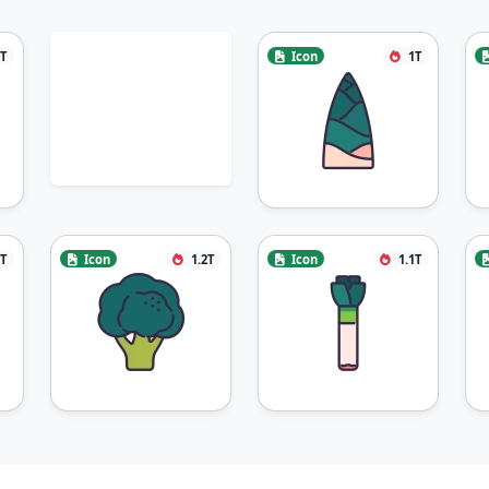
1T
Icon
1T
5T
Icon
1.2T
Icon
1.1T