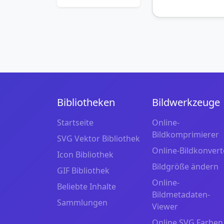
Bibliotheken
Bildwerkzeuge
Startseite
Online-
Bildkomprimierer
SVG Vektor Bibliothek
Online-Bildkonvert
Icon Bibliothek
Bildgröße ändern
GIF Bibliothek
Online-
Beliebte Inhalte
Bildmetadaten-
Sammlungen
Viewer
Online SVG Farben