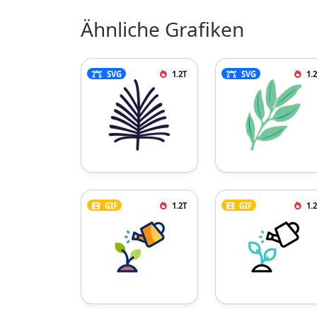
Ähnliche Grafiken
SVG
1.2T
SVG
1.
GIF
1.2T
GIF
1.