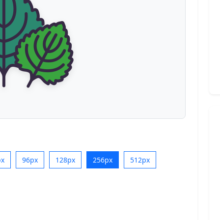
px
96px
128px
256px
512px