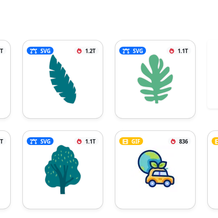
2T
SVG
1.2T
SVG
1.1T
2T
SVG
1.1T
GIF
836