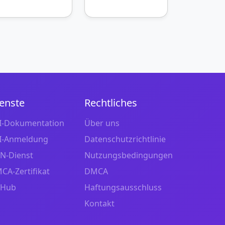
enste
Rechtliches
I-Dokumentation
Über uns
I-Anmeldung
Datenschutzrichtlinie
N-Dienst
Nutzungsbedingungen
CA-Zertifikat
DMCA
tHub
Haftungsausschluss
Kontakt