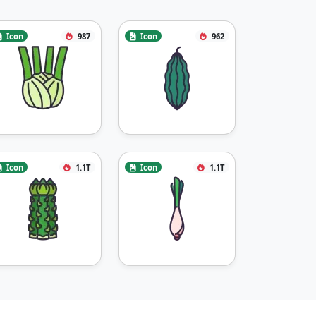
Icon
987
Icon
962
Icon
1.1T
Icon
1.1T