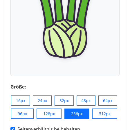
Größe:
16px
24px
32px
48px
64px
96px
128px
256px
512px
Seitenverhältnis beibehalten