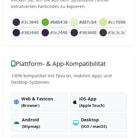
extrahierten Farbcodes zu kopieren.
#3c3048
#60b430
#d8fcb4
#ccf090
#302448
#3c2448
#303048
#3c3c3c
Plattform- & App-Kompatibilität
100% kompatibel mit Favicon, mobilen Apps und
Desktop-Systemen.
Web & Favicon
iOS-App
(Browser)
(Apple Touch)
Android
Desktop
(Mipmap)
(ICO / macOS)