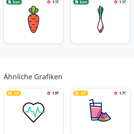
Icon
1.1T
Icon
1.1T
Ähnliche Grafiken
GIF
1.9T
GIF
1.7T