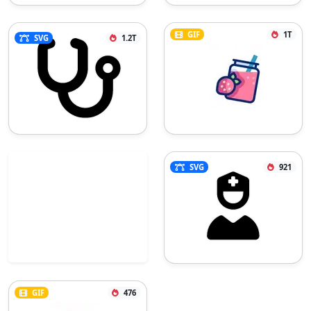
GIF
1T
SVG
1.2T
SVG
921
GIF
476