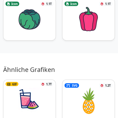
Icon
1.1T
Icon
1.1T
Ähnliche Grafiken
GIF
1.7T
SVG
1.2T