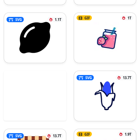
GIF
1T
SVG
1.1T
SVG
13.7T
GIF
1.9T
SVG
13.7T