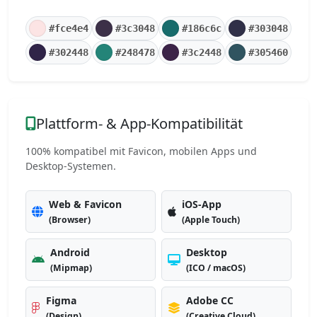
#fce4e4
#3c3048
#186c6c
#303048
#302448
#248478
#3c2448
#305460
Plattform- & App-Kompatibilität
100% kompatibel mit Favicon, mobilen Apps und
Desktop-Systemen.
Web & Favicon
iOS-App
(Browser)
(Apple Touch)
Android
Desktop
(Mipmap)
(ICO / macOS)
Figma
Adobe CC
(Design)
(Creative Cloud)