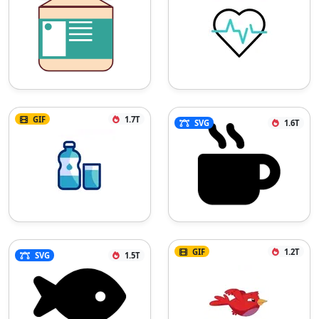
GIF
1.7T
SVG
1.6T
GIF
1.2T
SVG
1.5T