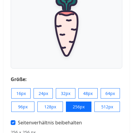
Größe:
16px
24px
32px
48px
64px
96px
128px
256px
512px
Seitenverhältnis beibehalten
256 × 256 px