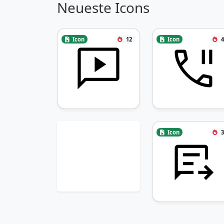
Neueste Icons
Icon
12
Icon
4
Icon
3