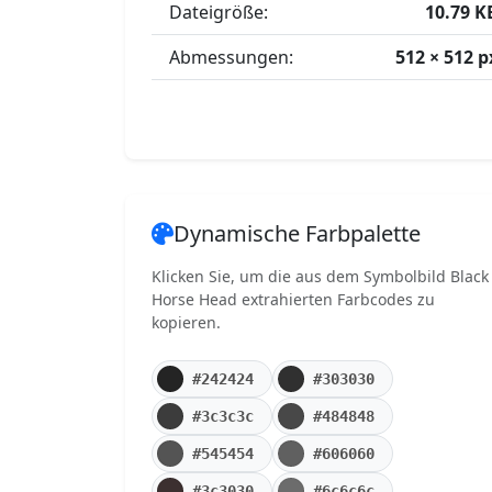
Dateigröße:
10.79 K
Abmessungen:
512 × 512 p
Dynamische Farbpalette
Klicken Sie, um die aus dem Symbolbild Black
Horse Head extrahierten Farbcodes zu
kopieren.
#242424
#303030
#3c3c3c
#484848
#545454
#606060
#3c3030
#6c6c6c