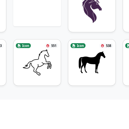
3
Icon
551
Icon
538