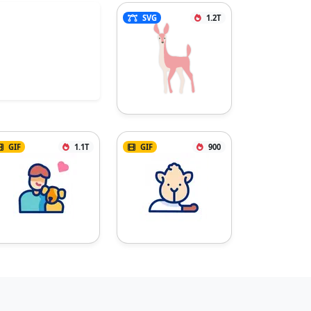
SVG
1.2T
GIF
1.1T
GIF
900