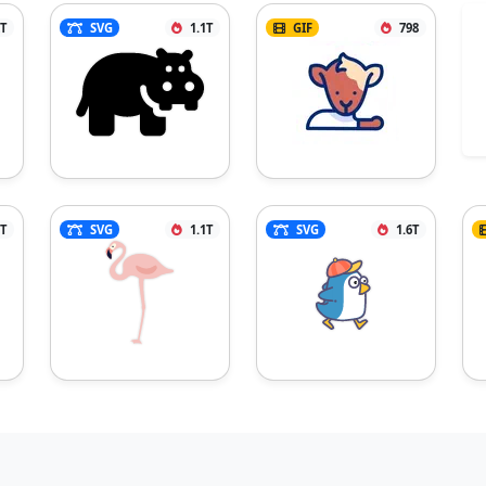
2T
SVG
1.1T
GIF
798
1T
SVG
1.1T
SVG
1.6T