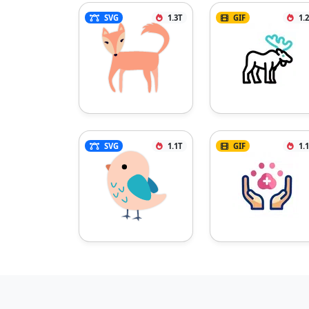
SVG
1.3T
GIF
1.
SVG
1.1T
GIF
1.