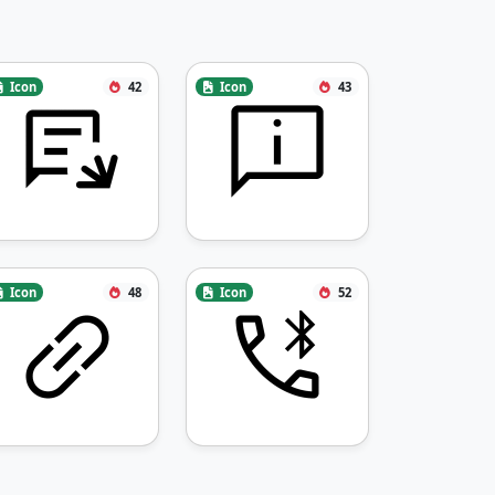
Icon
42
Icon
43
Icon
48
Icon
52