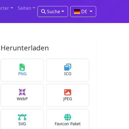
erter
Seiten
Suche
DE
Herunterladen
PNG
ICO
WebP
JPEG
SVG
Favicon Paket