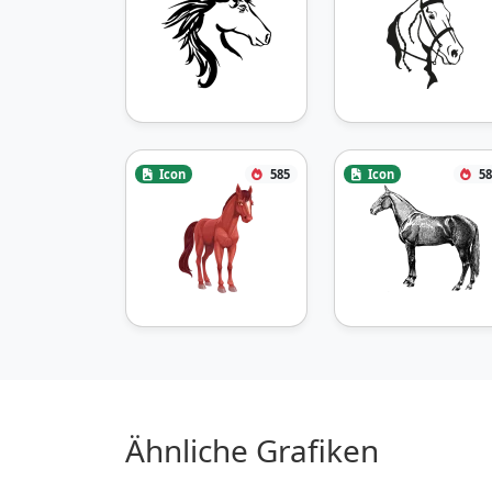
Icon
585
Icon
58
Ähnliche Grafiken