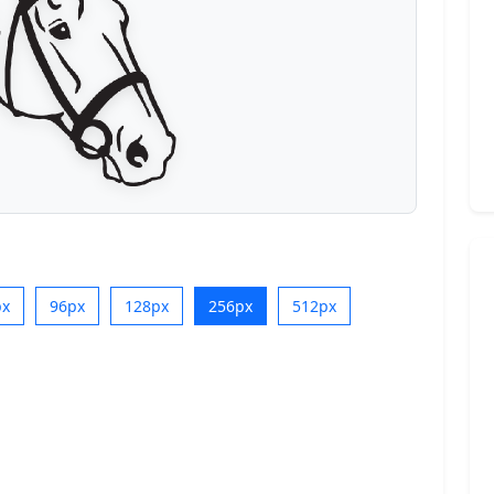
px
96px
128px
256px
512px