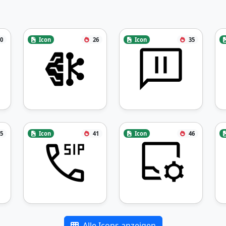
0
Icon
26
Icon
35
5
Icon
41
Icon
46
Alle Icons anzeigen