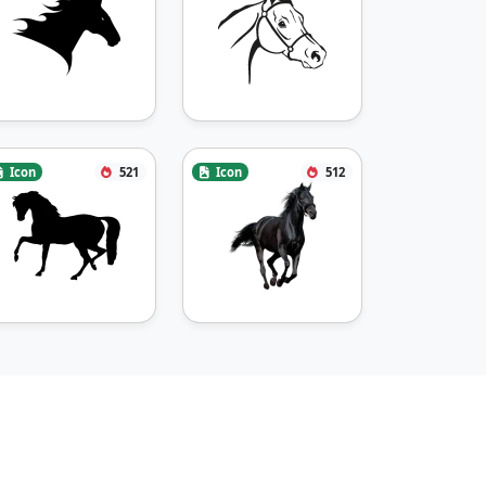
Icon
521
Icon
512