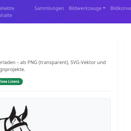
eliebte
Sammlungen
Bildwerkzeuge
Bildkonv
nhalte
rladen – als PNG (transparent), SVG-Vektor und
ignprojekte.
lose Lizenz