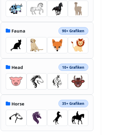
Fauna
90+ Grafiken
Head
10+ Grafiken
Horse
35+ Grafiken