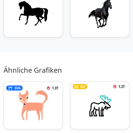
Ähnliche Grafiken
GIF
1.2T
SVG
1.3T