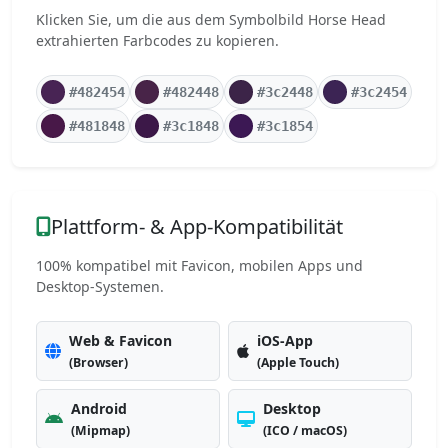
Klicken Sie, um die aus dem Symbolbild Horse Head
extrahierten Farbcodes zu kopieren.
#482454
#482448
#3c2448
#3c2454
#481848
#3c1848
#3c1854
Plattform- & App-Kompatibilität
100% kompatibel mit Favicon, mobilen Apps und
Desktop-Systemen.
Web & Favicon
iOS-App
(Browser)
(Apple Touch)
Android
Desktop
(Mipmap)
(ICO / macOS)