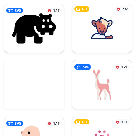
GIF
797
SVG
1.1T
SVG
1.2T
GIF
1.1T
SVG
1.1T