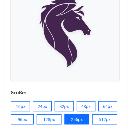
Größe:
16px
24px
32px
48px
64px
96px
128px
256px
512px