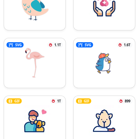
SVG
1.1T
SVG
1.6T
GIF
1T
GIF
899