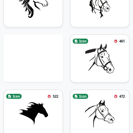
Icon
461
Icon
522
Icon
472