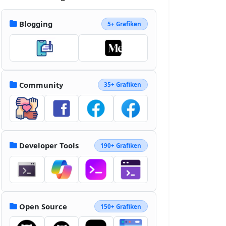
331.674 0zm431.302 330.06c90.694 0 
164.216-73.522 164.216-164.216s-
Blogging
5+ Grafiken
73.522-164.216-164.216-164.216-
164.216 73.522-164.216 
164.216S409.3 664.22 499.994 
664.22" clip-rule="evenodd">
</path></svg>
Community
35+ Grafiken
Developer Tools
190+ Grafiken
Open Source
150+ Grafiken