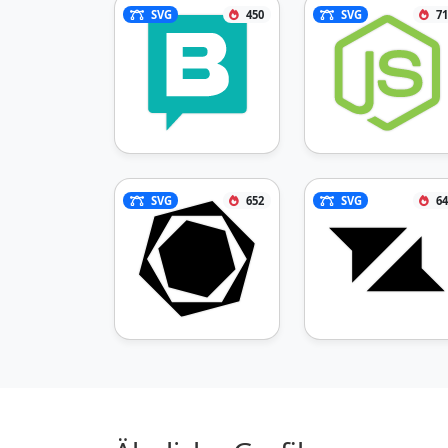
SVG
450
SVG
71
SVG
652
SVG
64