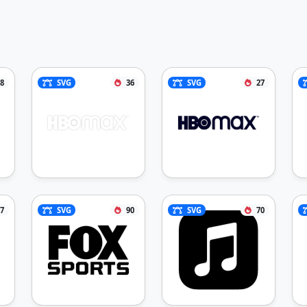
8
SVG
36
SVG
27
7
SVG
90
SVG
70