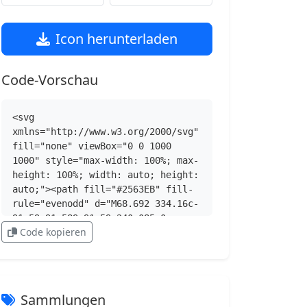
Icon herunterladen
Code-Vorschau
<svg 
xmlns="http://www.w3.org/2000/svg" 
fill="none" viewBox="0 0 1000 
1000" style="max-width: 100%; max-
height: 100%; width: auto; height: 
auto;"><path fill="#2563EB" fill-
rule="evenodd" d="M68.692 334.16c-
91.59 91.589-91.59 240.085 0 
Code kopieren
331.674L334.16 931.302c91.589 
91.588 240.085 91.588 
331.674-.001l265.468-
265.467c91.588-91.59 91.588-
240.085-.001-331.674L665.834 
Sammlungen
68.692c-91.59-91.59-240.085-91.59-