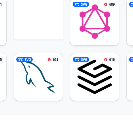
1
SVG
689
5
SVG
621
SVG
616