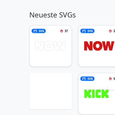
Neueste SVGs
SVG
37
SVG
2
SVG
5