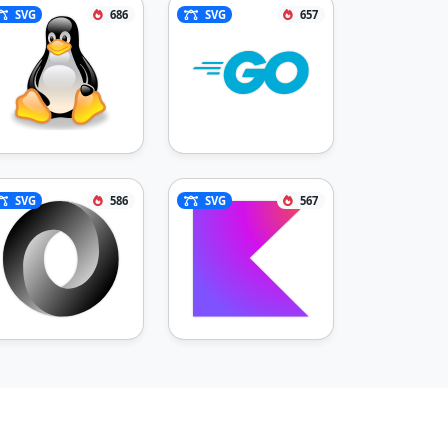
SVG
686
SVG
657
SVG
586
SVG
567