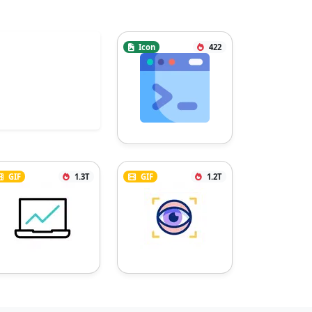
Icon
422
GIF
1.3T
GIF
1.2T