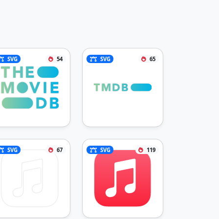
SVG
54
SVG
65
SVG
67
SVG
119