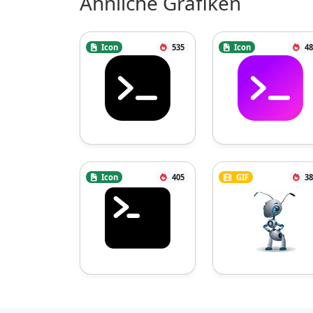
Ähnliche Grafiken
Icon
535
Icon
48
Icon
405
GIF
38