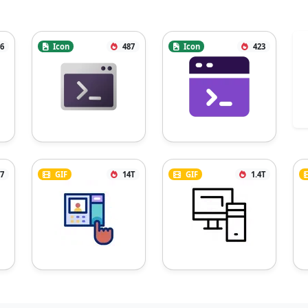
6
Icon
487
Icon
423
7
GIF
14T
GIF
1.4T