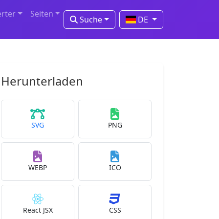
erter
Seiten
Suche
DE
Herunterladen
SVG
PNG
WEBP
ICO
React JSX
CSS