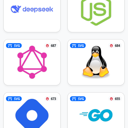
SVG
687
SVG
684
SVG
673
SVG
655