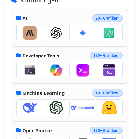
Sammlungen
x2="40.483" y1="21.838" y2="68.103" 
gradientUnits="userSpaceOnUse"><stop 
offset=".148" stop-color="#812CE5"></stop>
AI
20+ Grafiken
<stop offset="1" stop-color="#FFAF00">
</stop></linearGradient></defs></svg>
Developer Tools
190+ Grafiken
Machine Learning
10+ Grafiken
Open Source
150+ Grafiken