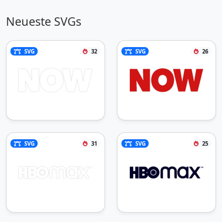
Neueste SVGs
SVG
32
SVG
26
SVG
31
SVG
25