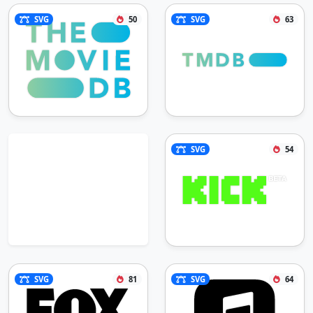
SVG
50
SVG
63
SVG
54
SVG
81
SVG
64