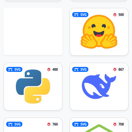
SVG
500
SVG
488
SVG
867
SVG
760
SVG
708