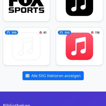
SVG
61
SVG
116
Alle SVG Vektoren anzeigen
Bibliotheken