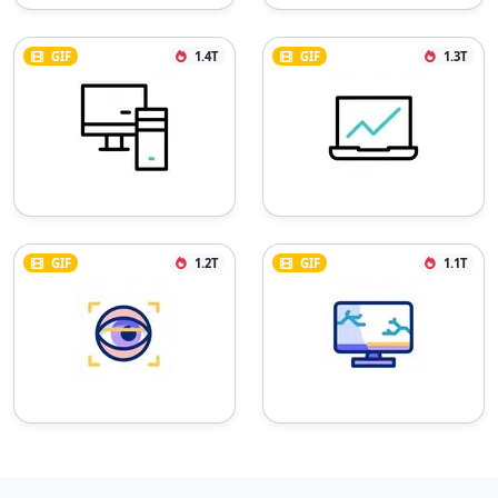
GIF
1.4T
GIF
1.3T
GIF
1.2T
GIF
1.1T