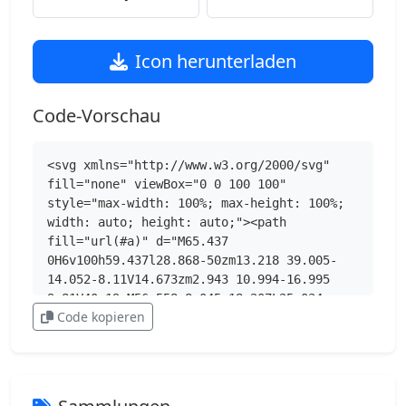
Icon herunterladen
Code-Vorschau
<svg xmlns="http://www.w3.org/2000/svg" 
fill="none" viewBox="0 0 100 100" 
style="max-width: 100%; max-height: 100%; 
width: auto; height: auto;"><path 
fill="url(#a)" d="M65.437 
0H6v100h59.437l28.868-50zm13.218 39.005-
14.052-8.11V14.673zm2.943 10.994-16.995 
9.81V40.19zM56.558 8.045v18.207L25.034 
Code kopieren
8.045zm-42.53 2.943 42.53 24.551v28.914l-
42.53 24.552zm42.53 
62.758v18.207H25.034zm8.045 
11.575V69.103l14.052-8.115z"></path><defs>
<linearGradient id="a" x1="62.897" 