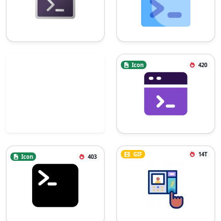
Icon
420
GIF
14T
Icon
403