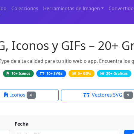
ido
Colecciones
Herramientas de Imagen
Convertido
r
G, Iconos y GIFs – 20+ Gr
Type de alta calidad para tu sitio web o app. Encuentra los 
10+ Iconos
10+ SVGs
5+ GIFs
20+ Gráficos
Iconos
Vectores SVG
6
9
Fecha