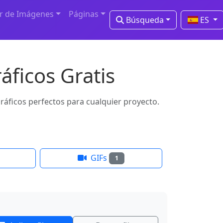
r de Imágenes
Páginas
Búsqueda
ES
áficos Gratis
gráficos perfectos para cualquier proyecto.
GIFs
1