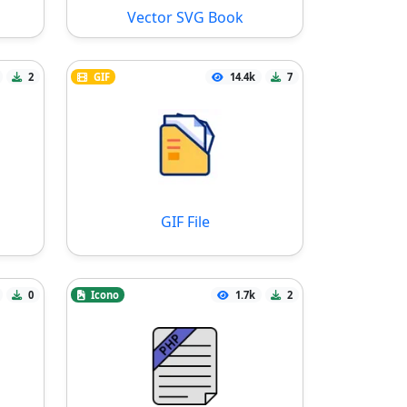
Vector SVG Book
2
GIF
14.4k
7
GIF File
0
Icono
1.7k
2