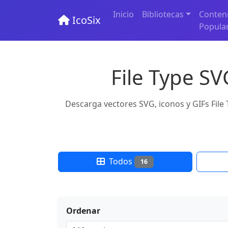
Inicio
Bibliotecas
Conten
IcoSix
Popula
File Type SV
Descarga vectores SVG, iconos y GIFs File 
Todos
16
Ordenar