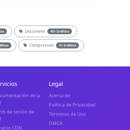
Document
cos
45+ Gráficos
Compressed
áficos
5+ Gráficos
rvicios
Legal
cumentación de la
Acerca de
I
Política de Privacidad
icio de sesión de
Términos de Uso
I
DMCA
rvicio CDN