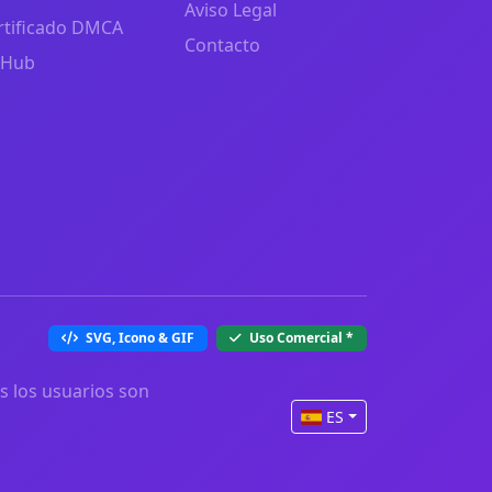
Aviso Legal
rtificado DMCA
Contacto
tHub
SVG, Icono & GIF
Uso Comercial
*
s los usuarios son
ES