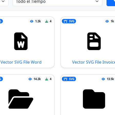
G
1.2k
4
SVG
1k
Vector SVG File Word
Vector SVG File Invoic
G
14.2k
4
SVG
13.5k