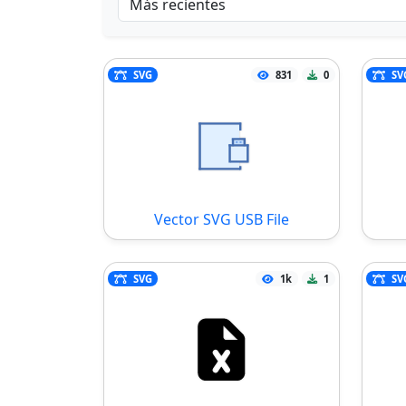
SVG
831
0
SV
Vector SVG USB File
SVG
1k
1
SV