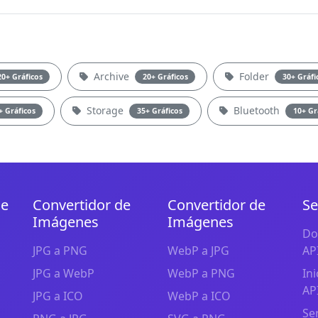
Archive
Folder
20+ Gráficos
20+ Gráficos
30+ Gráfi
Storage
Bluetooth
+ Gráficos
35+ Gráficos
10+ Gr
de
Convertidor de
Convertidor de
Se
Imágenes
Imágenes
Do
JPG a PNG
WebP a JPG
AP
JPG a WebP
WebP a PNG
In
AP
JPG a ICO
WebP a ICO
Se