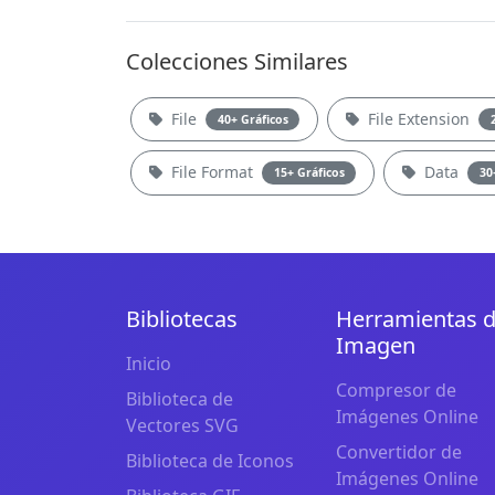
Colecciones Similares
File
File Extension
40+ Gráficos
File Format
Data
15+ Gráficos
30
Bibliotecas
Herramientas 
Imagen
Inicio
Compresor de
Biblioteca de
Imágenes Online
Vectores SVG
Convertidor de
Biblioteca de Iconos
Imágenes Online