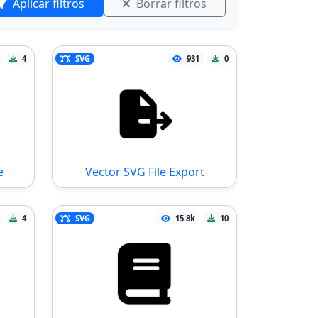
Aplicar filtros
Borrar filtros
4
SVG
931
0
e
Vector SVG File Export
4
SVG
15.8k
10