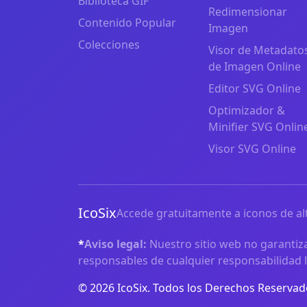
Biblioteca GIF
Redimensionar
Contenido Popular
Imagen
Colecciones
Visor de Metadato
de Imagen Online
Editor SVG Online
Optimizador &
Minifier SVG Onlin
Visor SVG Online
IcoSix
Accede gratuitamente a iconos de alt
*
Aviso legal:
Nuestro sitio web no garantiza
responsables de cualquier responsabilidad l
© 2026 IcoSix. Todos los Derechos Reservad