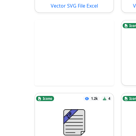
Vector SVG File Excel
V
Ico
Icono
1.2k
4
Ico