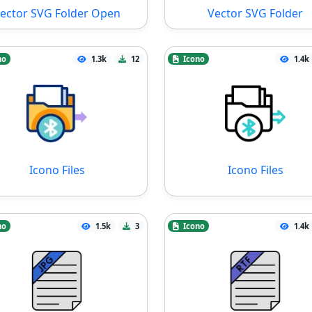
ector SVG Folder Open
Vector SVG Folder
no
1.3k
12
Icono
1.4k
Icono Files
Icono Files
no
1.5k
3
Icono
1.4k