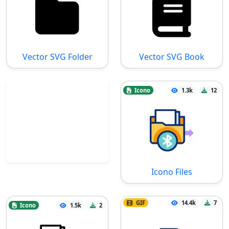
Vector SVG Folder
Vector SVG Book
Icono
1.3k
12
Icono Files
GIF
14.4k
7
Icono
1.5k
2