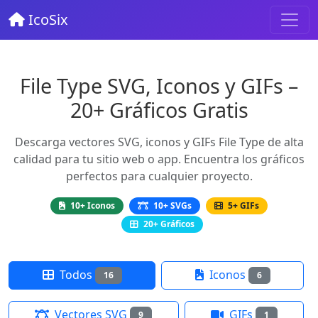
IcoSix
File Type SVG, Iconos y GIFs –
20+ Gráficos Gratis
Descarga vectores SVG, iconos y GIFs File Type de alta
calidad para tu sitio web o app. Encuentra los gráficos
perfectos para cualquier proyecto.
10+ Iconos
10+ SVGs
5+ GIFs
20+ Gráficos
Todos
Iconos
16
6
Vectores SVG
GIFs
9
1