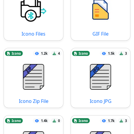
Icono Files
GIF File
Icono
1.2k
4
Icono
1.5k
3
Icono Zip File
Icono JPG
Icono
1.4k
0
Icono
1.7k
3