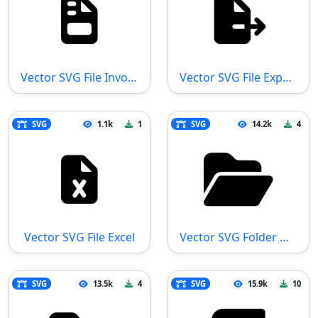
Vector SVG File Invoice
Vector SVG File Export
SVG
1.1k
1
SVG
14.2k
4
Vector SVG File Excel
Vector SVG Folder Open
SVG
13.5k
4
SVG
15.9k
10