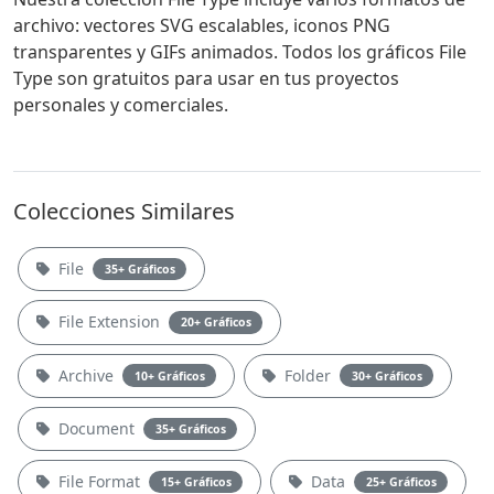
archivo: vectores SVG escalables, iconos PNG
transparentes y GIFs animados. Todos los gráficos File
Type son gratuitos para usar en tus proyectos
personales y comerciales.
Colecciones Similares
File
35+ Gráficos
File Extension
20+ Gráficos
Archive
Folder
10+ Gráficos
30+ Gráficos
Document
35+ Gráficos
File Format
Data
15+ Gráficos
25+ Gráficos