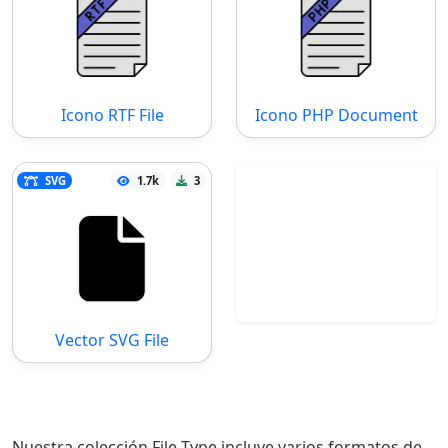
Icono RTF File
Icono PHP Document
SVG
1.7k
3
Vector SVG File
Nuestra colección File Type incluye varios formatos de