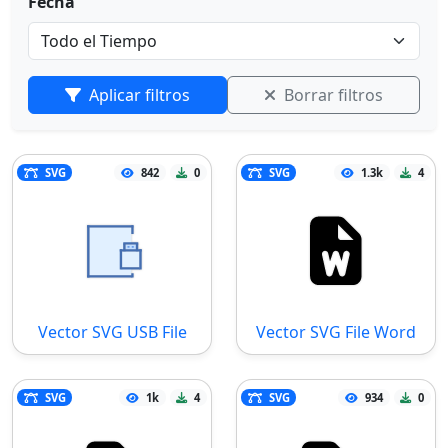
Fecha
Aplicar filtros
Borrar filtros
SVG
842
0
SVG
1.3k
4
Vector SVG USB File
Vector SVG File Word
SVG
1k
4
SVG
934
0