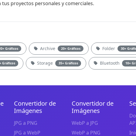
n tus proyectos personales y comerciales.
Archive
Folder
20+ Gráficos
20+ Gráficos
30+ Gráfi
Storage
Bluetooth
+ Gráficos
35+ Gráficos
10+ Gr
de
Convertidor de
Convertidor de
Se
Imágenes
Imágenes
Do
JPG a PNG
WebP a JPG
AP
JPG a WebP
WebP a PNG
In