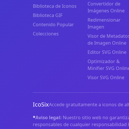
Convertidor de
Biblioteca de Iconos
Imágenes Online
Biblioteca GIF
Redimensionar
Contenido Popular
Imagen
Colecciones
Visor de Metadato
de Imagen Online
Editor SVG Online
Optimizador &
Minifier SVG Onlin
Visor SVG Online
IcoSix
Accede gratuitamente a iconos de alt
*
Aviso legal:
Nuestro sitio web no garantiza
responsables de cualquier responsabilidad l