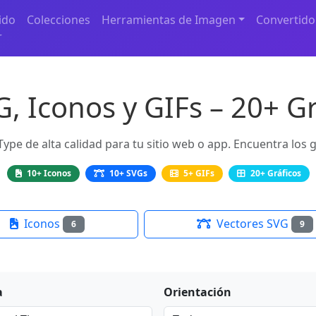
ido
Colecciones
Herramientas de Imagen
Convertido
r
G, Iconos y GIFs – 20+ Gr
Type de alta calidad para tu sitio web o app. Encuentra los 
10+ Iconos
10+ SVGs
5+ GIFs
20+ Gráficos
Iconos
Vectores SVG
6
9
a
Orientación