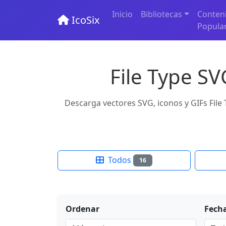
Inicio
Bibliotecas
Conten
IcoSix
Popula
File Type SV
Descarga vectores SVG, iconos y GIFs File 
Todos
16
Ordenar
Fech