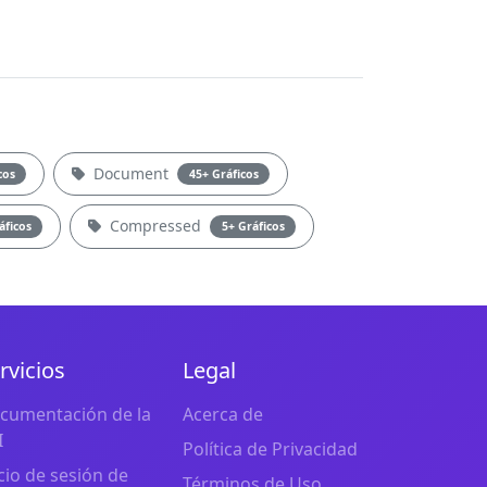
Document
cos
45+ Gráficos
Compressed
áficos
5+ Gráficos
rvicios
Legal
cumentación de la
Acerca de
I
Política de Privacidad
icio de sesión de
Términos de Uso