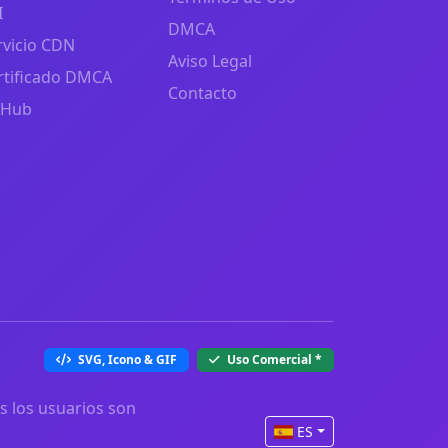
I
DMCA
rvicio CDN
Aviso Legal
rtificado DMCA
Contacto
tHub
SVG, Icono & GIF
Uso Comercial
*
s los usuarios son
ES