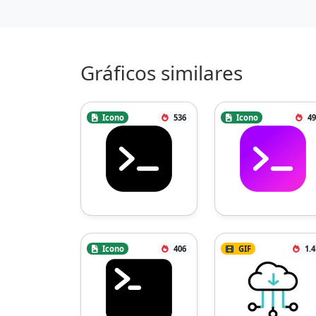
Gráficos similares
Icono
536
Icono
49
Icono
406
GIF
1.