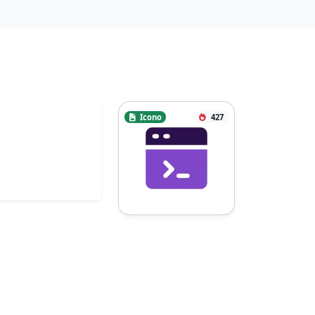
2.287 1.601.23 0 .343 0 
.572-.114.114 0 .114 0 .114-.115 
0-.114.344 0 .458 0 
.457-.114.915-.343 
1.258-.457.229-.114.457-.229.686-.
229h.114c1.258-.457 2.402-.8 
3.774-1.029h.114c.343 0 
.686.114.915.343.114 0 
Icono
427
.114.114.114.114l1.03-.114c1.715 
5.26 4.917 9.949 9.377 13.38 
1.029.8 1.944 1.486 3.087 
2.058l-.571.8c0 
.115.114.115.114.115.229.343.229.8
.114 1.143-.457 1.144-1.143 2.287-
1.83 
3.317v.114c-.114.229-.228.343-.457
.572s-.457.686-.8 
1.143c-.115.115-.115.229-.229.343 
0 0 0 .115-.114.115-.572 
1.143-.115 2.515.914 
3.087.23.115.572.229.801.229.915 0 