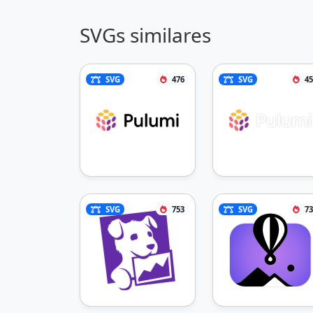
SVGs similares
SVG
476
SVG
45
SVG
753
SVG
73