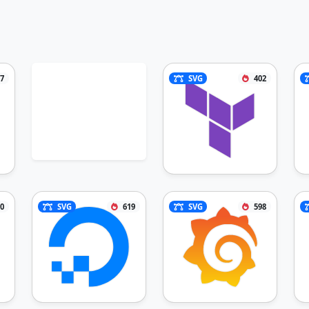
7
SVG
402
0
SVG
619
SVG
598