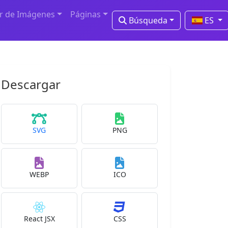
r de Imágenes
Páginas
Búsqueda
ES
Descargar
SVG
PNG
WEBP
ICO
React JSX
CSS