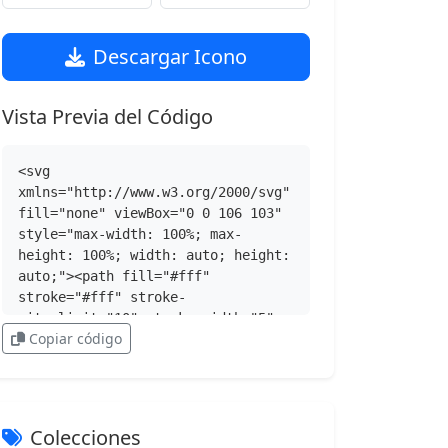
Descargar Icono
Vista Previa del Código
<svg 
xmlns="http://www.w3.org/2000/svg" 
fill="none" viewBox="0 0 106 103" 
style="max-width: 100%; max-
height: 100%; width: auto; height: 
auto;"><path fill="#fff" 
stroke="#fff" stroke-
miterlimit="10" stroke-width="5" 
Copiar código
d="M94.252 24.498c-.572-1.83-
1.944-3.316-3.66-4.23L55.716 
3.57C54.8 3.114 53.77 3 52.855 3s-
1.943 0-2.858.228l-34.878 16.81c-
1.716.8-2.974 2.288-3.431 
Colecciones
4.232L3.111 61.892a7.22 7.22 0 0 0 