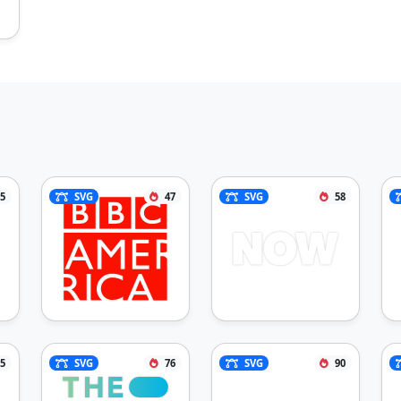
5
SVG
47
SVG
58
5
SVG
76
SVG
90