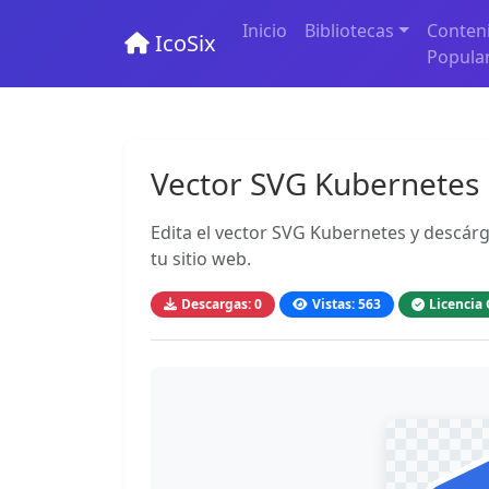
Inicio
Bibliotecas
Conten
IcoSix
Popula
Vector SVG Kubernetes
Edita el vector SVG Kubernetes y descárg
tu sitio web.
Descargas: 0
Vistas: 563
Licencia 