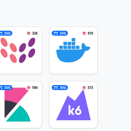
1.029-.114-.114-.229-.114-.343-.22
9l-.114-.114c-.458-.343-1.03-.572-
1.601-.572-.686 0-1.258.229-
1.601.8-.686 1.03-.458 2.402.457 
3.203.114 0 
SVG
326
SVG
810
.114.114.114.114s.23.229.343.229c.
344.228.801.457 
1.258.686l.686.343c1.144.686 2.288 
1.372 3.202 
2.287.23.229.458.686.344 
1.03v-.115l.686.686c-.115.229-.23.
343-.343.572-3.545 5.603-5.032 
12.236-4.003 18.754l-.915.228c0 
.115-.114.115-.114.115-.114.343-.4
SVG
590
SVG
573
57.572-.8.8a21 21 0 0 1-
3.889.686c-.228 0-.457 
0-.686.115-.457 0-.915.114-
1.372.114-.114 
0-.229.114-.457.114-.115 0-.115 
0-.23.115-1.257.229-2.057 1.372-
1.829 2.63.229 1.03 1.258 1.715 