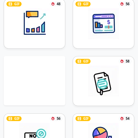
GIF
48
GIF
56
GIF
58
GIF
56
GIF
54