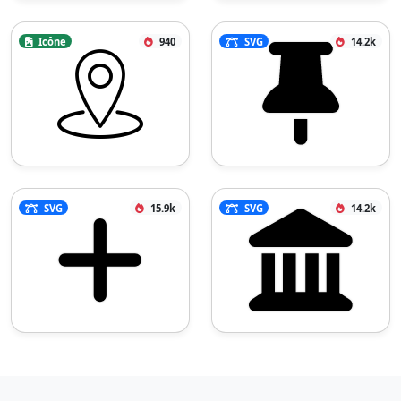
Icône
940
SVG
14.2k
SVG
15.9k
SVG
14.2k