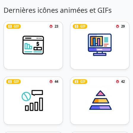
Dernières icônes animées et GIFs
GIF
23
GIF
29
GIF
44
GIF
42