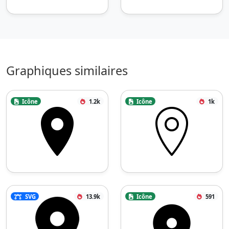
Graphiques similaires
Icône
1.2k
Icône
1k
SVG
13.9k
Icône
591