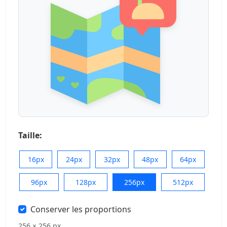
Taille:
16px
24px
32px
48px
64px
96px
128px
256px
512px
Conserver les proportions
256 × 256 px