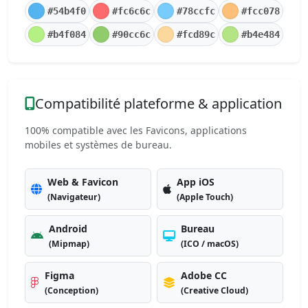
#54b4f0
#fc6c6c
#78ccfc
#fcc078
#b4f084
#90cc6c
#fcd89c
#b4e484
Compatibilité plateforme & application
100% compatible avec les Favicons, applications
mobiles et systèmes de bureau.
Web & Favicon
App iOS
(Navigateur)
(Apple Touch)
Android
Bureau
(Mipmap)
(ICO / macOS)
Figma
Adobe CC
(Conception)
(Creative Cloud)