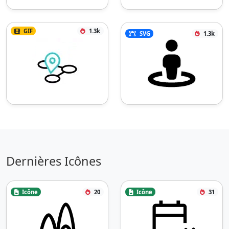
GIF
1.3k
SVG
1.3k
Dernières Icônes
Icône
20
Icône
31