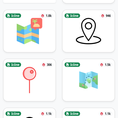
Icône
1.8k
Icône
946
Icône
306
Icône
1.5k
Icône
1.1k
Icône
1.1k