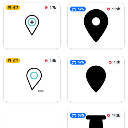
GIF
1.7k
SVG
13.9k
GIF
1.5k
SVG
1.2k
SVG
14.2k