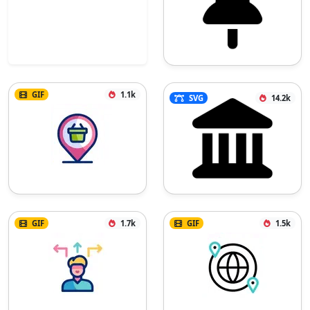
GIF
1.1k
SVG
14.2k
GIF
1.7k
GIF
1.5k