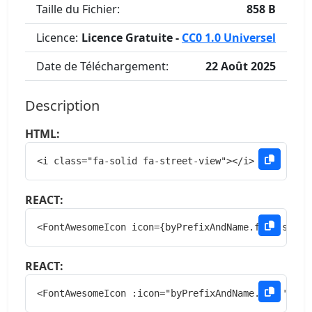
Taille du Fichier:
858 B
Licence:
Licence Gratuite -
CC0 1.0 Universel
Date de Téléchargement:
22 Août 2025
Description
HTML:
<i class="fa-solid fa-street-view"></i>
REACT:
<FontAwesomeIcon icon={byPrefixAndName.fas['stree
REACT:
<FontAwesomeIcon :icon="byPrefixAndName.fas['stre