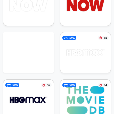
SVG
65
SVG
56
SVG
84