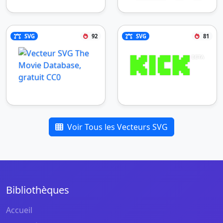
SVG
92
SVG
81
Voir Tous les Vecteurs SVG
Bibliothèques
Accueil