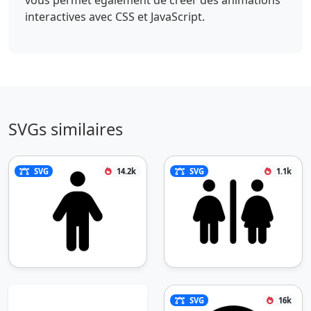
interactives avec CSS et JavaScript.
SVGs similaires
SVG
14.2k
SVG
1.1k
SVG
16k