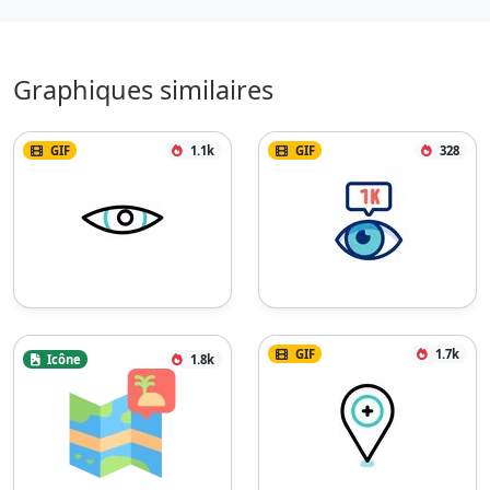
Graphiques similaires
GIF
1.1k
GIF
328
GIF
1.7k
Icône
1.8k