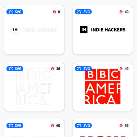
SVG
0
SVG
40
SVG
36
SVG
49
SVG
60
SVG
59