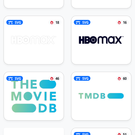
SVG
18
SVG
16
SVG
46
SVG
60
SVG
51