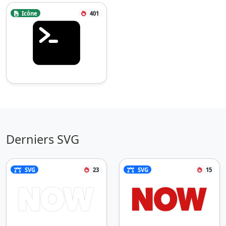
Icône
401
Derniers SVG
SVG
23
SVG
15