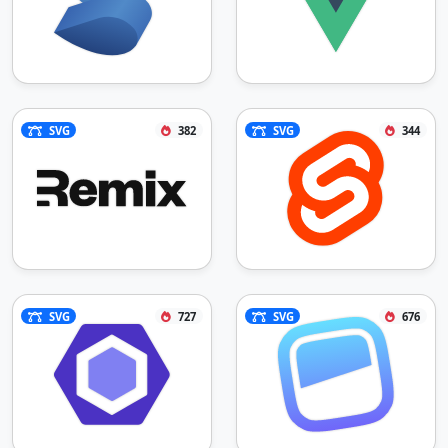
SVG
382
SVG
344
SVG
727
SVG
676