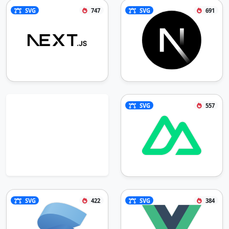
SVG
747
SVG
691
SVG
557
SVG
422
SVG
384