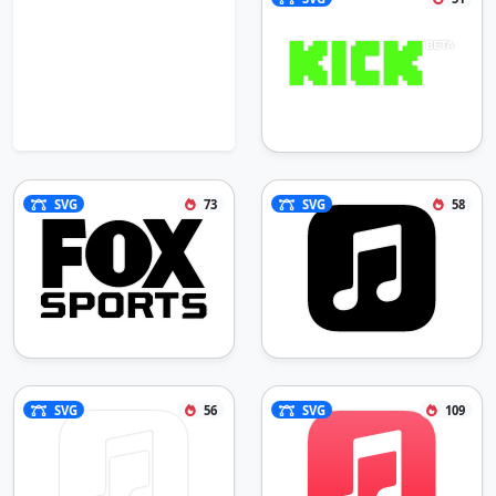
SVG
73
SVG
58
SVG
56
SVG
109