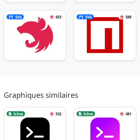
SVG
653
SVG
589
Graphiques similaires
Icône
532
Icône
481