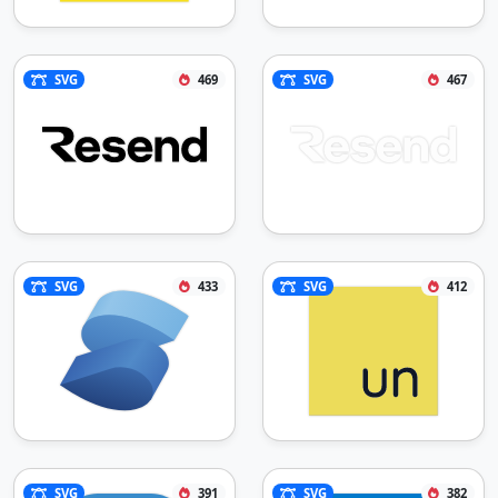
SVG
469
SVG
467
SVG
433
SVG
412
SVG
391
SVG
382