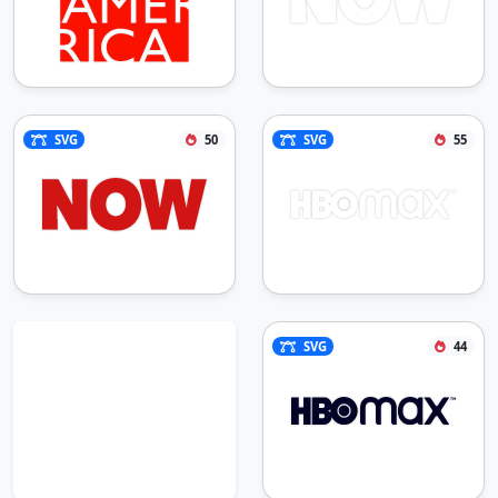
SVG
50
SVG
55
SVG
44