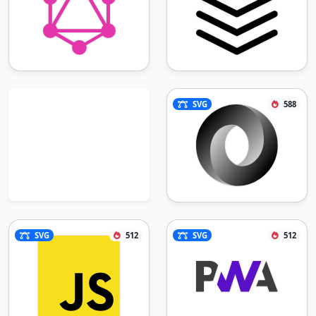
SVG
588
SVG
512
SVG
512