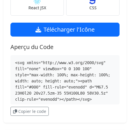
React JSX
CSS
Télécharger l'Icône
Aperçu du Code
<svg xmlns="http://www.w3.org/2000/svg" 
fill="none" viewBox="0 0 100 100" 
style="max-width: 100%; max-height: 100%; 
width: auto; height: auto;"><path 
fill="#000" fill-rule="evenodd" d="M67.5 
23H0l20 20v27.5zm-35 55H100L80 58V30.5z" 
clip-rule="evenodd"></path></svg>
Copier le code