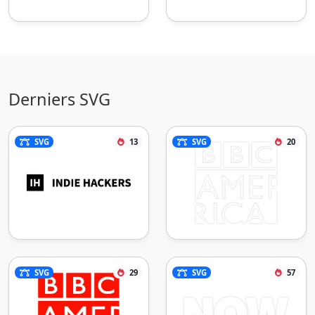
Derniers SVG
SVG
13
SVG
20
SVG
29
SVG
57